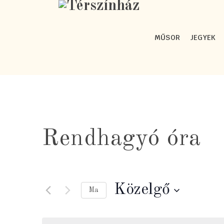
MŰSOR
JEGYEK
Rendhagyó óra
Közelgő
Ma
Dátum
kiválasztása.