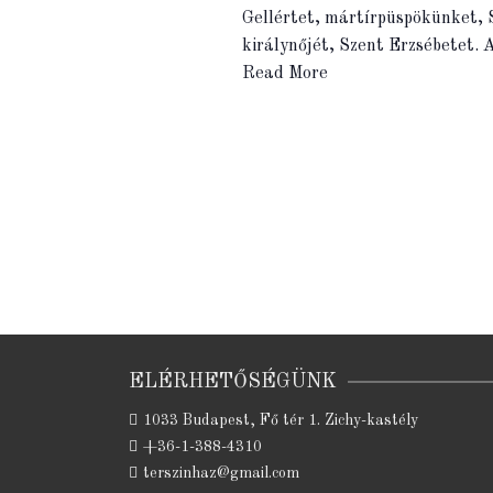
Gellértet, mártírpüspökünket, S
királynőjét, Szent Erzsébetet.
Read More
ELÉRHETŐSÉGÜNK
1033 Budapest, Fő tér 1. Zichy-kastély
+36-1-388-4310
terszinhaz@gmail.com