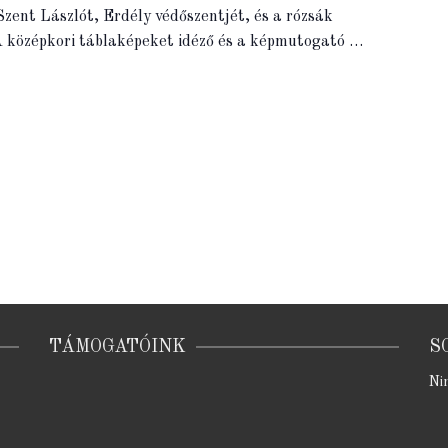
zent Lászlót, Erdély védőszentjét, és a rózsák
 A középkori táblaképeket idéző és a képmutogató …
TÁMOGATÓINK
S
Ni