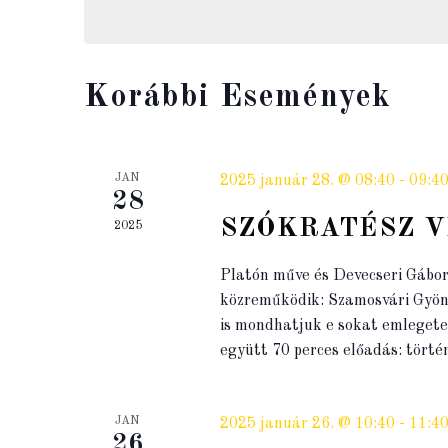
Korábbi Események
JAN
2025 január 28. @ 08:40
-
09:4
28
SZÓKRATÉSZ 
2025
Platón műve és Devecseri Gábor 
közreműködik: Szamosvári Gyö
is mondhatjuk e sokat emlegetet
együtt 70 perces előadás: tört
JAN
2025 január 26. @ 10:40
-
11:4
26