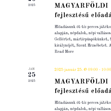
MAGYARFÖLDI S
2025
fejlesztésű előad
Előadásunk öt-tíz perces játéko
alapján, népdalok, népi valláso
Gellértet, mártírpüspökünket, S
királynőjét, Szent Erzsébetet.
Read More
JAN
2025 január 25. @ 09:00
-
10:0
25
MAGYARFÖLDI S
2025
fejlesztésű előad
Előadásunk öt-tíz perces játéko
alapján, népdalok, népi valláso