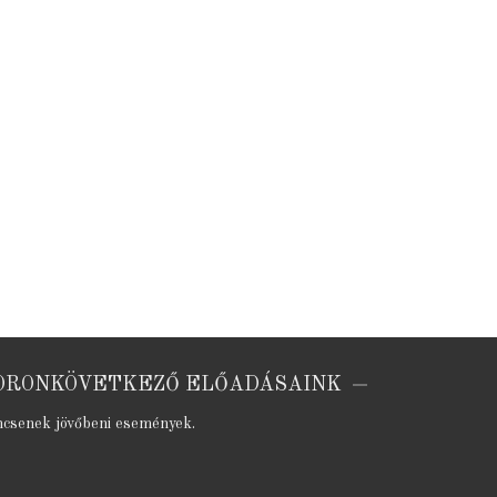
ORONKÖVETKEZŐ ELŐADÁSAINK
ncsenek jövőbeni események.