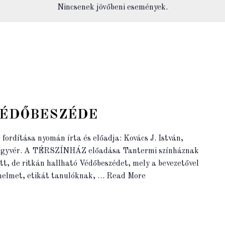
Nincsenek jövőbeni események.
0
VÉDŐBESZÉDE
fordítása nyomán írta és előadja: Kovács J. István,
ngyvér. A TÉRSZÍNHÁZ előadása Tantermi színháznak
t, de ritkán hallható Védőbeszédet, mely a bevezetővel
énelmet, etikát tanulóknak, …
Read More
0