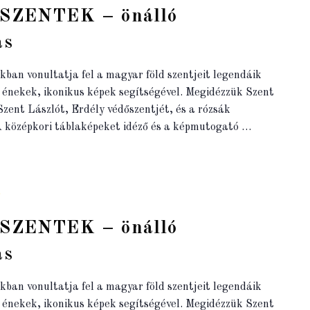
ZENTEK – önálló
ás
kban vonultatja fel a magyar föld szentjeit legendáik
s énekek, ikonikus képek segítségével. Megidézzük Szent
zent Lászlót, Erdély védőszentjét, és a rózsák
 A középkori táblaképeket idéző és a képmutogató …
0
ZENTEK – önálló
ás
kban vonultatja fel a magyar föld szentjeit legendáik
s énekek, ikonikus képek segítségével. Megidézzük Szent