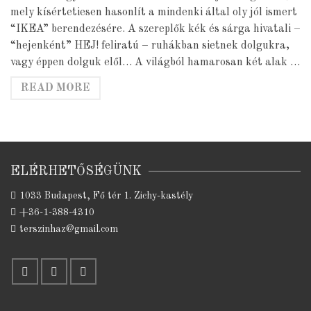
mely kísértetiesen hasonlít a mindenki által oly jól ismert
“IKEA” berendezésére. A szereplők kék és sárga hivatali –
“hejenként” HEJ! feliratú – ruhákban sietnek dolgukra,
vagy éppen dolguk elől… A világból hamarosan két alak …
READ MORE
ELÉRHETŐSÉGÜNK
1033 Budapest, Fő tér 1. Zichy-kastély
+36-1-388-4310
terszinhaz@gmail.com