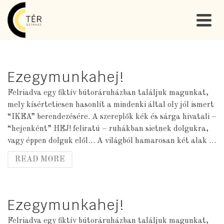
Ezegymunkahej!
Felriadva egy fiktív bútoráruházban találjuk magunkat,
mely kísértetiesen hasonlít a mindenki által oly jól ismert
“IKEA” berendezésére. A szereplők kék és sárga hivatali –
“hejenként” HEJ! feliratú – ruhákban sietnek dolgukra,
vagy éppen dolguk elől… A világból hamarosan két alak …
READ MORE
Ezegymunkahej!
Felriadva egy fiktív bútoráruházban találjuk magunkat,