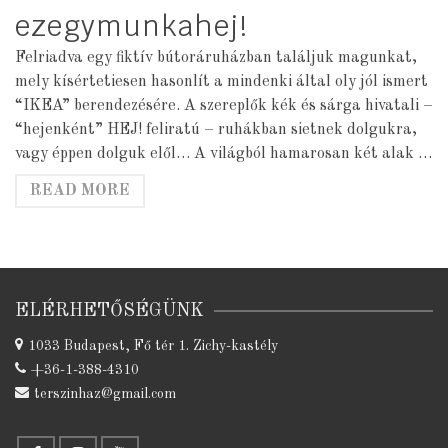
ezegymunkahej!
Felriadva egy fiktív bútoráruházban találjuk magunkat,
mely kísértetiesen hasonlít a mindenki által oly jól ismert
“IKEA” berendezésére. A szereplők kék és sárga hivatali –
“hejenként” HEJ! feliratú – ruhákban sietnek dolgukra,
vagy éppen dolguk elől… A világból hamarosan két alak …
READ MORE
ELÉRHETŐSÉGÜNK
1033 Budapest, Fő tér 1. Zichy-kastély
+36-1-388-4310
terszinhaz@gmail.com