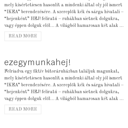
mely kísértetiesen hasonlít a mindenki által oly jól ismert
“IKEA” berendezésére. A szereplők kék és sárga hivatali –
“hejenként” HEJ! feliratú – ruhákban sietnek dolgukra,
vagy éppen dolguk elől… A világból hamarosan két alak …
READ MORE
ezegymunkahej!
Felriadva egy fiktív bútoráruházban találjuk magunkat,
mely kísértetiesen hasonlít a mindenki által oly jól ismert
“IKEA” berendezésére. A szereplők kék és sárga hivatali –
“hejenként” HEJ! feliratú – ruhákban sietnek dolgukra,
vagy éppen dolguk elől… A világból hamarosan két alak …
READ MORE