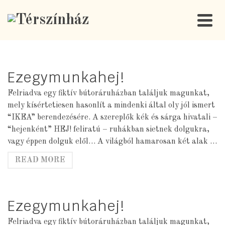
Ezegymunkahej!
Felriadva egy fiktív bútoráruházban találjuk magunkat,
mely kísértetiesen hasonlít a mindenki által oly jól ismert
“IKEA” berendezésére. A szereplők kék és sárga hivatali –
“hejenként” HEJ! feliratú – ruhákban sietnek dolgukra,
vagy éppen dolguk elől… A világból hamarosan két alak …
READ MORE
Ezegymunkahej!
Felriadva egy fiktív bútoráruházban találjuk magunkat,