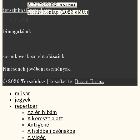
A 2022/2023-as évad
terszinhaz@gmail.com
archív honlap (2023 előtt)
‼️ 1%‼️
támogatóink
soronkövetkező előadásaink
Nincsenek jövőbeni események.
© 2026 Térszínház | készítette:
Braun Barna
műsor
jegyek
repertoár
Az én hibám
A kereszt alatt
Antigoné
A holdbeli csónakos
A Vigéc