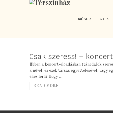
MŰSOR
JEGYEK
Csak szeress! – koncer
Ebben a koncert-előadásban (táncdalok szoros
a nővel, és ezek társas együttélésével, vagy 
éhes férfi? Hogy …
READ MORE