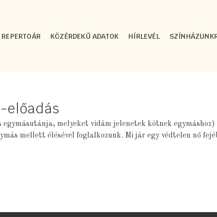
REPERTOÁR
KÖZÉRDEKŰ ADATOK
HÍRLEVÉL
SZÍNHÁZUNK
t-előadás
 egymásutánja, melyeket vidám jelenetek kötnek egymáshoz) – 
egymás mellett élésével foglalkozunk. Mi jár egy védtelen nő f