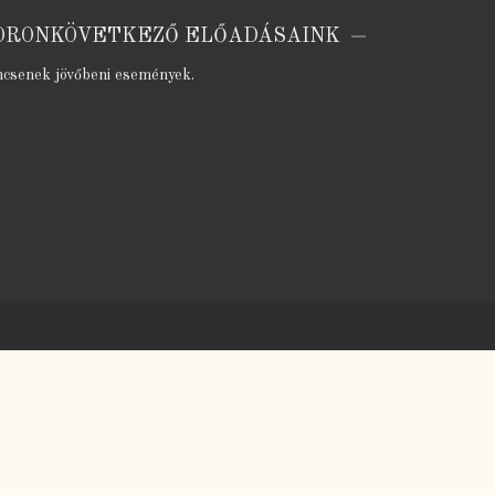
ORONKÖVETKEZŐ ELŐADÁSAINK
ncsenek jövőbeni események.