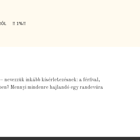
RÓL
‼️ 1%‼️
nevezzük inkább kísérletezésnek: a férfival,
ejében? Mennyi mindenre hajlandó egy randevúra