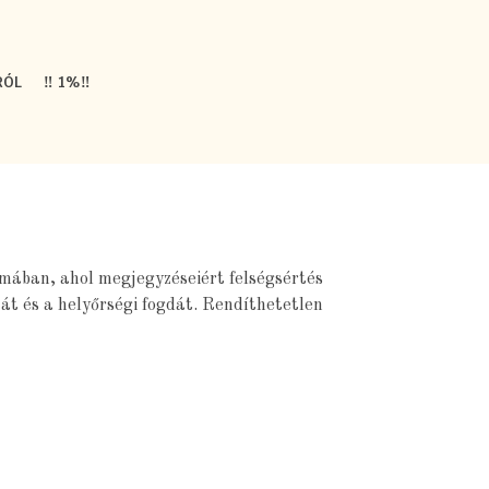
RÓL
‼️ 1%‼️
smában, ahol megjegyzéseiért felségsértés
át és a helyőrségi fogdát. Rendíthetetlen