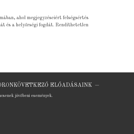
smában, ahol megjegyzéseiért felségsértés
át és a helyőrségi fogdát. Rendíthetetlen
ORONKÖVETKEZŐ ELŐADÁSAINK
ncsenek jövőbeni események.