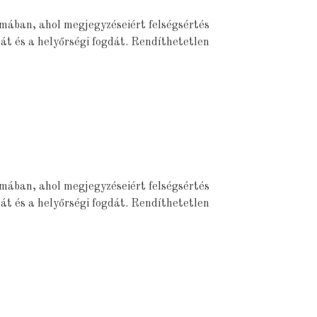
smában, ahol megjegyzéseiért felségsértés
át és a helyőrségi fogdát. Rendíthetetlen
smában, ahol megjegyzéseiért felségsértés
át és a helyőrségi fogdát. Rendíthetetlen