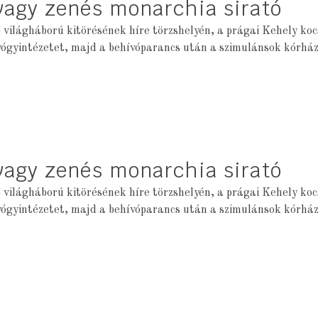
avagy zenés monarchia sirató
 világháború kitörésének híre törzshelyén, a prágai Kehely ko
yógyintézetet, majd a behívóparancs után a szimulánsok kórház
avagy zenés monarchia sirató
 világháború kitörésének híre törzshelyén, a prágai Kehely ko
yógyintézetet, majd a behívóparancs után a szimulánsok kórház