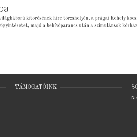
óba
világháború kitörésének híre törzshelyén, a prágai Kehely koc
yógyintézetet, majd a behívóparancs után a szimulánsok kórház
TÁMOGATÓINK
S
Ni