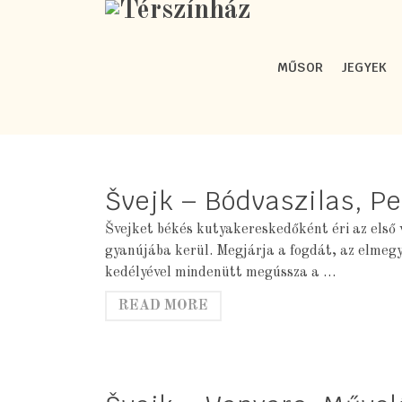
MŰSOR
JEGYEK
Švejk – Bódvaszilas, Pe
Švejket békés kutyakereskedőként éri az első 
gyanújába kerül. Megjárja a fogdát, az elmeg
kedélyével mindenütt megússza a …
READ MORE