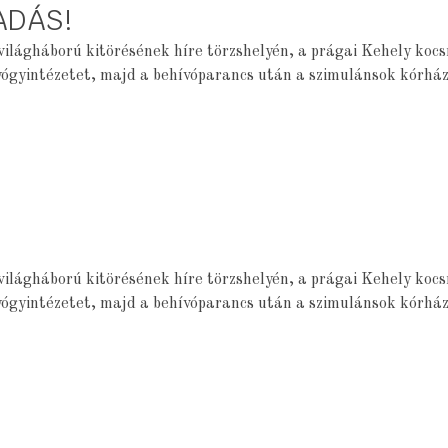
ADÁS!
világháború kitörésének híre törzshelyén, a prágai Kehely koc
yógyintézetet, majd a behívóparancs után a szimulánsok kórház
világháború kitörésének híre törzshelyén, a prágai Kehely koc
yógyintézetet, majd a behívóparancs után a szimulánsok kórház