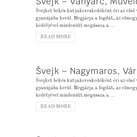
Švejk – Vanyarc, Művel
Švejket békés kutyakereskedőként éri az első 
gyanújába kerül. Megjárja a fogdát, az elmeg
kedélyével mindenütt megússza a …
READ MORE
Švejk – Nagymaros, Vár
Švejket békés kutyakereskedőként éri az első 
gyanújába kerül. Megjárja a fogdát, az elmeg
kedélyével mindenütt megússza a …
READ MORE