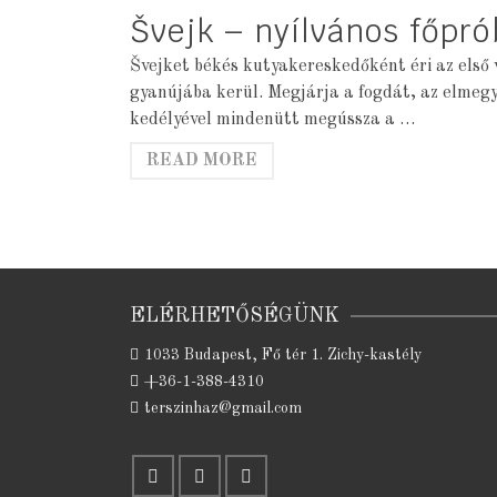
Švejk – nyílvános főpr
Švejket békés kutyakereskedőként éri az első 
gyanújába kerül. Megjárja a fogdát, az elmeg
kedélyével mindenütt megússza a …
READ MORE
ELÉRHETŐSÉGÜNK
1033 Budapest, Fő tér 1. Zichy-kastély
+36-1-388-4310
terszinhaz@gmail.com