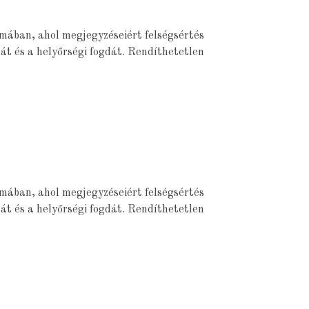
smában, ahol megjegyzéseiért felségsértés
át és a helyőrségi fogdát. Rendíthetetlen
smában, ahol megjegyzéseiért felségsértés
át és a helyőrségi fogdát. Rendíthetetlen