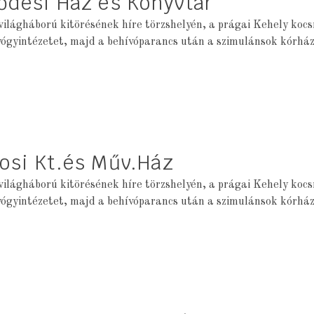
ődési Ház és Könyvtár
világháború kitörésének híre törzshelyén, a prágai Kehely koc
yógyintézetet, majd a behívóparancs után a szimulánsok kórház
osi Kt.és Műv.Ház
világháború kitörésének híre törzshelyén, a prágai Kehely koc
yógyintézetet, majd a behívóparancs után a szimulánsok kórház