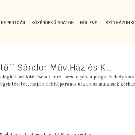
REPERTOÁR
KÖZÉRDEKŰ ADATOK
HÍRLEVÉL
SZÍNHÁZUNK
tőfi Sándor Műv.Ház és Kt.
világháború kitörésének híre törzshelyén, a prágai Kehely koc
yógyintézetet, majd a behívóparancs után a szimulánsok kórház