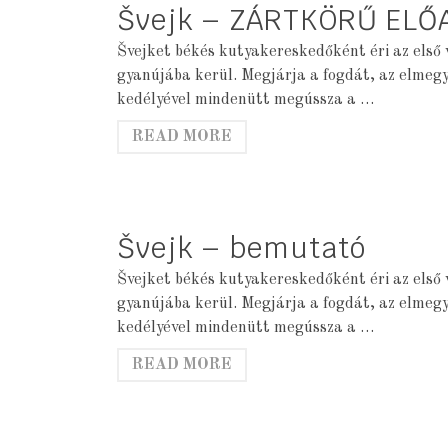
Švejk – ZÁRTKÖRŰ ELŐ
Švejket békés kutyakereskedőként éri az első 
gyanújába kerül. Megjárja a fogdát, az elmeg
kedélyével mindenütt megússza a …
READ MORE
Švejk – bemutató
Švejket békés kutyakereskedőként éri az első 
gyanújába kerül. Megjárja a fogdát, az elmeg
kedélyével mindenütt megússza a …
READ MORE