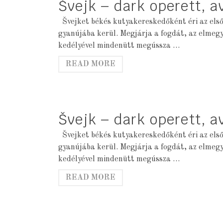
Švejk – dark operett, 
Švejket békés kutyakereskedőként éri az első
gyanújába kerül. Megjárja a fogdát, az elmeg
kedélyével mindenütt megússza …
READ MORE
Švejk – dark operett, 
Švejket békés kutyakereskedőként éri az első
gyanújába kerül. Megjárja a fogdát, az elmeg
kedélyével mindenütt megússza …
READ MORE