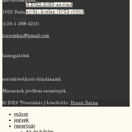
Elérhetőségünk
A 2022/2023-as évad
archív honlap (2023 előtt)
1033 Budapest, Fő tér 1. Zichy-kastély
‼️ 1%‼️
+36-1-388-4310
terszinhaz@gmail.com
támogatóink
soronkövetkező előadásaink
Nincsenek jövőbeni események.
© 2026 Térszínház | készítette:
Braun Barna
műsor
jegyek
repertoár
Az én hibám