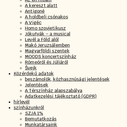
A kereszt alatt
Antigoné
A holdbeli csónakos
A Vigéc
Homo szovjetikusz
Jókutyák – a musical
Levél a Föld alól
Makó Jeruzsálemben
Magyarföldi szentek
MOODS koncertszínház
Rómeóról és Júliáról
Švejk
Közérdekű adatok
beszámolók, közhasznúsági jelentések
Jelentések
A Térszínház alapszabálya
Adatkezelési tájékoztató (GDPR)
hírlevél
színházunkról
SZJA 1%
Bemutatkozás
Munkatársaink