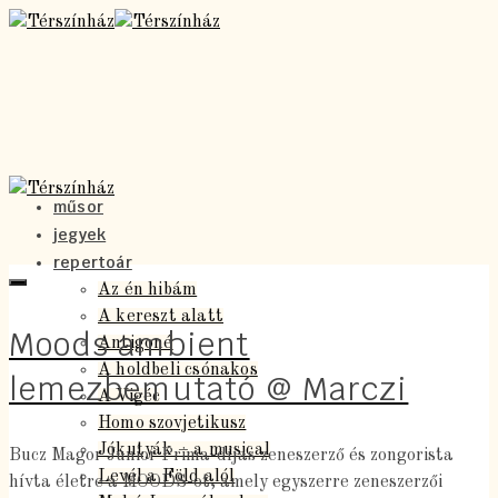
műsor
jegyek
repertoár
Az én hibám
A kereszt alatt
Moods ambient
Antigoné
A holdbeli csónakos
lemezbemutató @ Marczi
A Vigéc
Homo szovjetikusz
Jókutyák – a musical
Bucz Magor Junior Prima-díjas zeneszerző és zongorista
Levél a Föld alól
hívta életre a MOODS-ot, amely egyszerre zeneszerzői