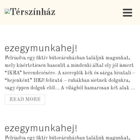
ezegymunkahej!
Felriadva egy fiktív bútoráruházban találjuk magunkat,
mely kísértetiesen hasonlít a mindenki által oly jól ismert
“IKEA” berendezésére. A szereplők kék és sárga hivatali –
“hejenként” HEJ! feliratú – ruhákban sietnek dolgukra,
vagy éppen dolguk elől… A világból hamarosan két alak …
READ MORE
ezegymunkahej!
Felriadva egy fiktív bútoráruházban találjuk magunkat,