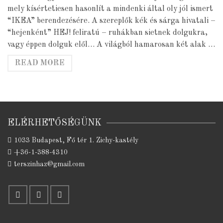
mely kísértetiesen hasonlít a mindenki által oly jól ismert
“IKEA” berendezésére. A szereplők kék és sárga hivatali –
“hejenként” HEJ! feliratú – ruhákban sietnek dolgukra,
vagy éppen dolguk elől… A világból hamarosan két alak …
READ MORE
ELÉRHETŐSÉGÜNK
1033 Budapest, Fő tér 1. Zichy-kastély
+36-1-388-4310
terszinhaz@gmail.com