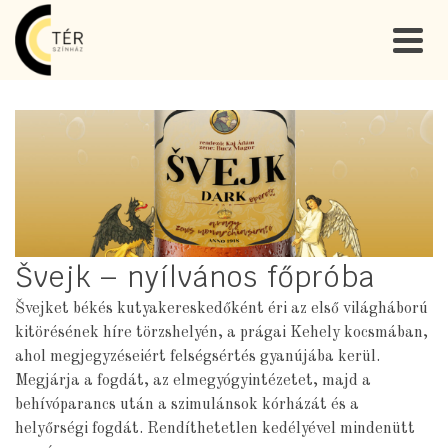
Švejk – nyílvános főpróba
Švejket békés kutyakereskedőként éri az első világháború
kitörésének híre törzshelyén, a prágai Kehely kocsmában,
ahol megjegyzéseiért felségsértés gyanújába kerül.
Megjárja a fogdát, az elmegyógyintézetet, majd a
behívóparancs után a szimulánsok kórházát és a
helyőrségi fogdát. Rendíthetetlen kedélyével mindenütt