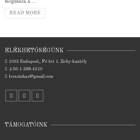
megússza a …
READ MORE
ELÉRHETŐSÉGÜNK
1033 Budapest, Fő tér 1. Zichy-kastély
+36-1-388-4310
terszinhaz@gmail.com
TÁMOGATÓINK