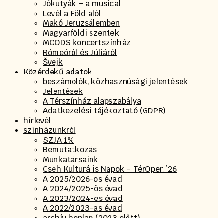
Jókutyák – a musical
Levél a Föld alól
Makó Jeruzsálemben
Magyarföldi szentek
MOODS koncertszínház
Rómeóról és Júliáról
Švejk
Közérdekű adatok
beszámolók, közhasznúsági jelentések
Jelentések
A Térszínház alapszabálya
Adatkezelési tájékoztató (GDPR)
hírlevél
színházunkról
SZJA 1%
Bemutatkozás
Munkatársaink
Cseh Kulturális Napok – TérOpen ’26
A 2025/2026-os évad
A 2024/2025-ös évad
A 2023/2024-es évad
A 2022/2023-as évad
archív honlap (2023 előtt)