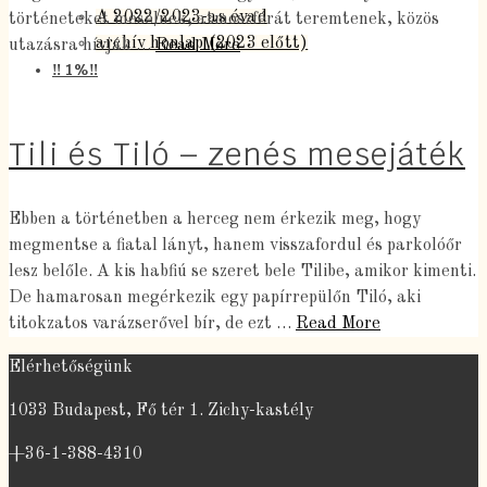
A 2022/2023-as évad
történeteket mesélnek, atmoszférát teremtenek, közös
archív honlap (2023 előtt)
utazásra hívják …
Read More
‼️ 1%‼️
Tili és Tiló – zenés mesejáték
Ebben a történetben a herceg nem érkezik meg, hogy
megmentse a fiatal lányt, hanem visszafordul és parkolóőr
lesz belőle. A kis habfiú se szeret bele Tilibe, amikor kimenti.
De hamarosan megérkezik egy papírrepülőn Tiló, aki
titokzatos varázserővel bír, de ezt …
Read More
Elérhetőségünk
1033 Budapest, Fő tér 1. Zichy-kastély
+36-1-388-4310