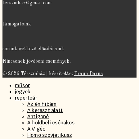
terszinhaz@gmail.com
támogatóink
soronkövetkező előadásaink
Nincsenek jövőbeni események.
© 2026 Térszínház | készítette:
Braun Barna
műsor
jegyek
repertoár
Az én hibám
A kereszt alatt
Antigoné
A holdbeli csónakos
A Vigéc
Homo szovjetikusz