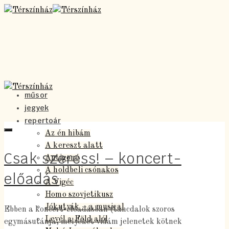
műsor
jegyek
repertoár
Az én hibám
A kereszt alatt
Csak szeress! – koncert-
Antigoné
A holdbeli csónakos
előadás
A Vigéc
Homo szovjetikusz
Jókutyák – a musical
Ebben a koncert-előadásban (táncdalok szoros
Levél a Föld alól
egymásutánja, melyeket vidám jelenetek kötnek