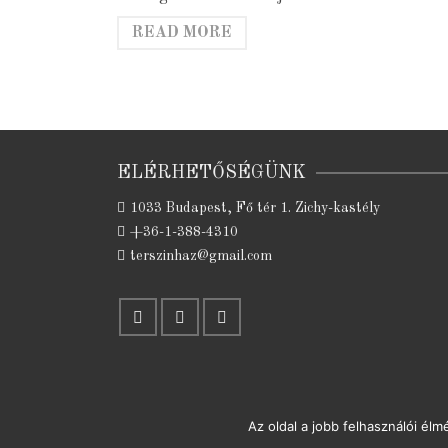
READ MORE
ELÉRHETŐSÉGÜNK
1033 Budapest, Fő tér 1. Zichy-kastély
+36-1-388-4310
terszinhaz@gmail.com
Az oldal a jobb felhasználói él