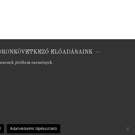
ORONKÖVETKEZŐ ELŐADÁSAINK
ncsenek jövőbeni események.
!
Adatvédelmi tájékoztató