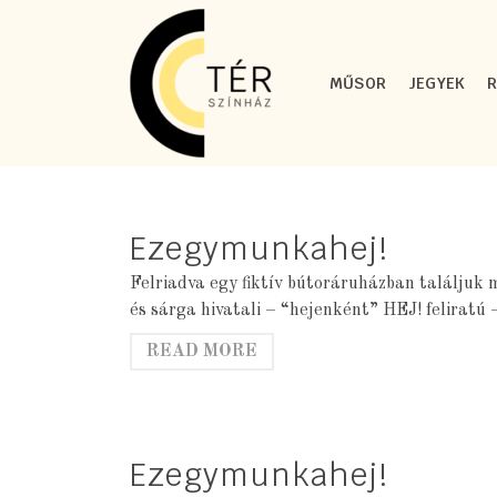
MŰSOR
JEGYEK
Ezegymunkahej!
Felriadva egy fiktív bútoráruházban találjuk 
és sárga hivatali – “hejenként” HEJ! felirat
READ MORE
Ezegymunkahej!