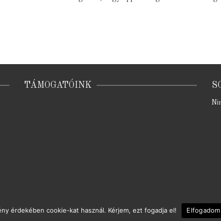
TÁMOGATÓINK
S
Ni
mény érdekében cookie-kat használ. Kérjem, ezt fogadja el!
Elfogadom
© 2026 Térszínház | készítette:
Braun Barna