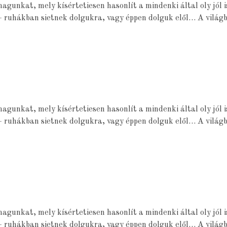
magunkat, mely kísértetiesen hasonlít a mindenki által oly jól
ú – ruhákban sietnek dolgukra, vagy éppen dolguk elől… A vilá
magunkat, mely kísértetiesen hasonlít a mindenki által oly jól
ú – ruhákban sietnek dolgukra, vagy éppen dolguk elől… A vilá
magunkat, mely kísértetiesen hasonlít a mindenki által oly jól
ú – ruhákban sietnek dolgukra, vagy éppen dolguk elől… A vilá