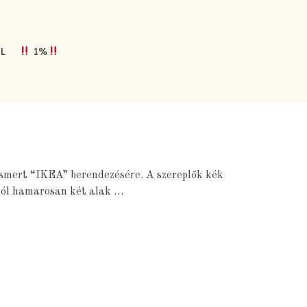
L
1%
 ismert “IKEA” berendezésére. A szereplők kék
gból hamarosan két alak …