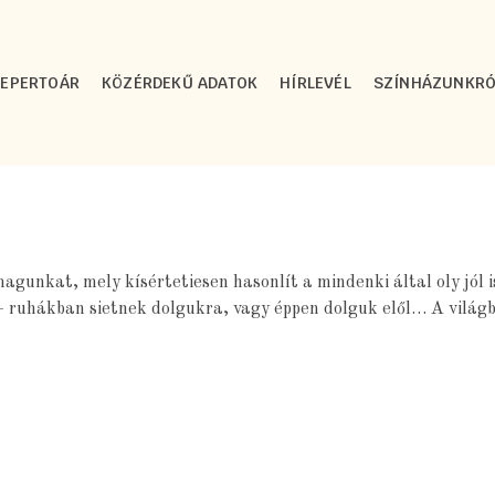
REPERTOÁR
KÖZÉRDEKŰ ADATOK
HÍRLEVÉL
SZÍNHÁZUNKRÓ
magunkat, mely kísértetiesen hasonlít a mindenki által oly jól
ú – ruhákban sietnek dolgukra, vagy éppen dolguk elől… A vilá