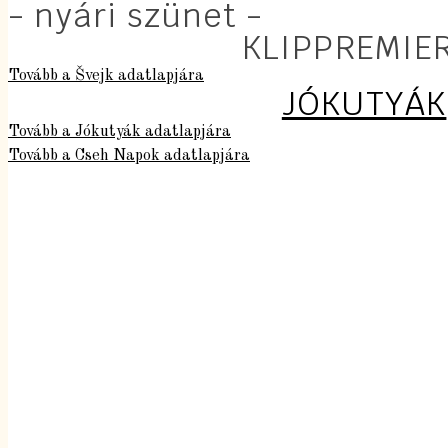
- nyári szünet -
KLIPPREMIE
Tovább a Švejk adatlapjára
JÓKUTYÁK
Tovább a Jókutyák adatlapjára
Tovább a Cseh Napok adatlapjára