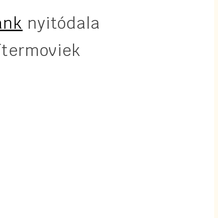
ánk
nyitódala
termoviek