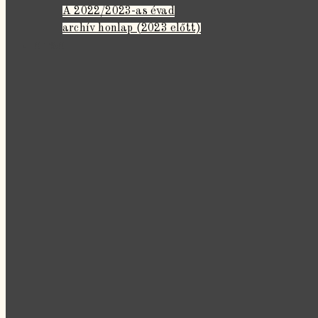
A 2022/2023-as évad
archív honlap (2023 előtt)
‼️ 1%‼️