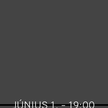
A FEL ADÓJA
JÚNIUS 1. - 19:00