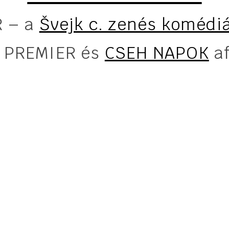
R – a
Švejk c. zenés komédi
PREMIER és
CSEH NAPOK
af