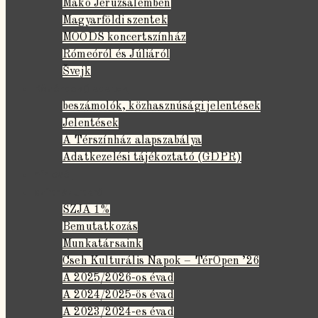
Makó Jeruzsálemben
Magyarföldi szentek
MOODS koncertszínház
Rómeóról és Júliáról
Švejk
Közérdekű adatok
beszámolók, közhasznúsági jelentések
Jelentések
A Térszínház alapszabálya
Adatkezelési tájékoztató (GDPR)
hírlevél
színházunkról
SZJA 1%
Bemutatkozás
Munkatársaink
Cseh Kulturális Napok – TérOpen ’26
A 2025/2026-os évad
A 2024/2025-ös évad
A 2023/2024-es évad