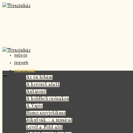
műsor
jegyek
repertoár
Az én hibám
A kereszt alatt
Antigoné
A holdbeli csónakos
A Vigéc
Homo szovjetikusz
Jókutyák – a musical
Levél a Föld alól