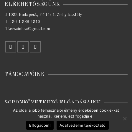
ELÉRHETŐSÉGÜNK
1033 Budapest, Fő tér 1. Zichy-kastély
+36-1-388-4310
terszinhaz@gmail.com
TÁMOGATÓINK
SORONKÖVETKEZŐ ELŐADÁSAINK
Az oldal a jobb felhasználói élmény érdekében cookie-kat
Nincsenek jövőbeni események.
használ. Kérjem, ezt fogadja el!
Elfogadom!
Adatvédelmi tájékoztató
© 2026 Térszínház | készítette:
Braun Barna