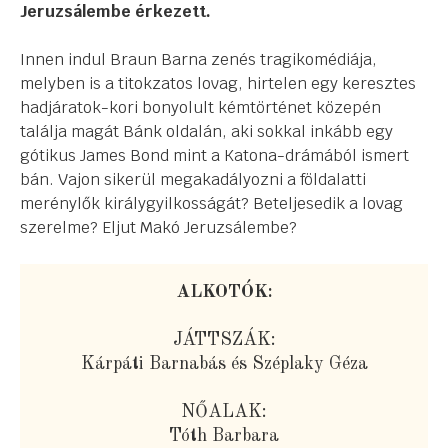
Jeruzsálembe érkezett.
Innen indul Braun Barna zenés tragikomédiája,
melyben is a titokzatos lovag, hirtelen egy keresztes
hadjáratok-kori bonyolult kémtörténet közepén
találja magát Bánk oldalán, aki sokkal inkább egy
gótikus James Bond mint a Katona-drámából ismert
bán. Vajon sikerül megakadályozni a földalatti
merénylők királygyilkosságát? Beteljesedik a lovag
szerelme? Eljut Makó Jeruzsálembe?
ALKOTÓK:
JÁTTSZÁK:
Kárpáti Barnabás és Széplaky Géza
NŐALAK:
Tóth Barbara