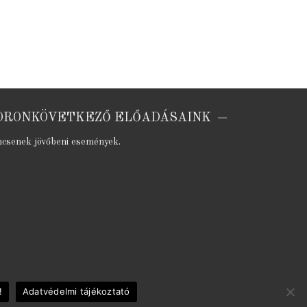
ORONKÖVETKEZŐ ELŐADÁSAINK
ncsenek jövőbeni események.
!
Adatvédelmi tájékoztató