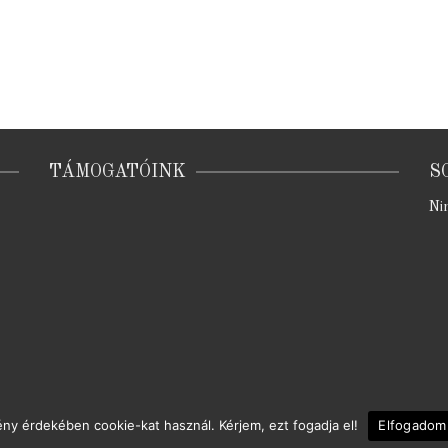
TÁMOGATÓINK
S
Ni
mény érdekében cookie-kat használ. Kérjem, ezt fogadja el!
Elfogadom
© 2026 Térszínház | készítette:
Braun Barna