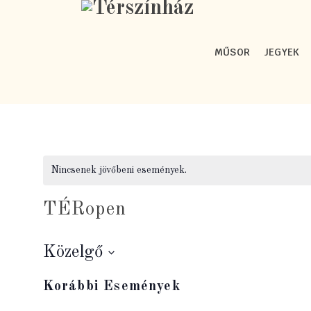
MŰSOR
JEGYEK
Nincsenek jövőbeni események.
TÉRopen
Közelgő
Dátum
Korábbi Események
kiválasztása.