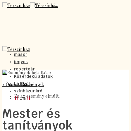
műsor
jegyek
repertoár
Közérdekű adatok
hírlevél
« Összes Események
színházunkról
Ez az esemény elmúlt.
1%
Mester és
tanítványok