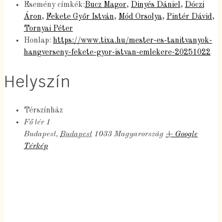
Esemény címkék:
Bucz Magor
,
Dinyés Dániel
,
Dóczi
Áron
,
Fekete Győr István
,
Mód Orsolya
,
Pintér Dávid
,
Tornyai Péter
Honlap:
https://www.tixa.hu/mester-es-tanitvanyok-
hangverseny-fekete-gyor-istvan-emlekere-20251022
Helyszín
Térszínház
Fő tér 1
Budapest
,
Budapest
1033
Magyarország
+ Google
Térkép