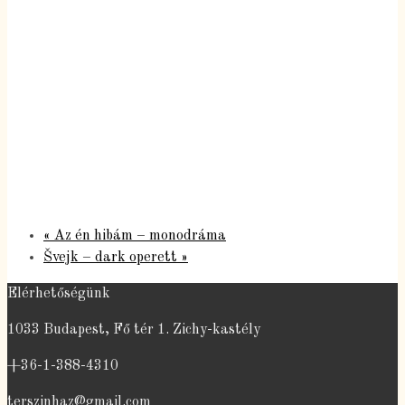
«
Az én hibám – monodráma
Švejk – dark operett
»
Elérhetőségünk
1033 Budapest, Fő tér 1. Zichy-kastély
+36-1-388-4310
terszinhaz@gmail.com