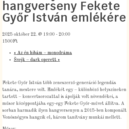
hangverseny Fekete
Győr István emlékére
2025 október 22. @ 19:00
-
20:00
1500Ft
«
Az én hibám – monodráma
Švejk – dark operett
»
Fekete Győr István több zeneszerző-generáció legendás
tanára, mestere volt. Emlékét egy – különböző helyszíneken
tartott – koncertsorozattal is ápolják volt növendékei, a
műsor középpontjába egy-egy Fekete Győr-művet állítva. A
sorban harmadik ilyen hangversenyen a 2015-ben komponált
Vonósnégyes hangzik el, három tanítvány munkái mellett.
Műsor: