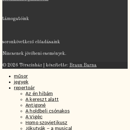
támogatóink
soronkövetkező előadásaink
Nincsenek jövőbeni események.
© 2026 Térszínház | készítette:
Braun Barna
műsor
jegyek
repertoár
Az én hibám
A kereszt alatt
Antigoné
A holdbeli csónakos
A Vigéc
Homo szovjetikusz
Jókutyák – a musical