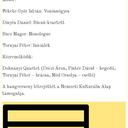
Fekete Győr István: Vonósnégyes
Dinyés Dániel: Búcsú-kvartett
Bucz Magor: Monologue
Tornyai Péter: Iniciálék
Közreműködik:
Dohnányi Quartet (Dóczi Áron, Pintér Dávid – hegedű,
Tornyai Péter – brácsa, Mód Orsolya – cselló)
A hangverseny létrejöttét a Nemzeti Kulturális Alap
támogatja.