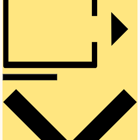
Hozzáadom a naptáramhoz