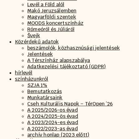
Levél a Föld alól
Makó Jeruzsálemben
Magyarföldi szentek
MOODS koncertszínház
Rómeóról és Júliáról
Švejk
Közérdekű adatok
beszámolók, közhasznúsági jelentések
Jelentések
A Térszínház alapszabálya
Adatkezelési tájékoztató (GDPR)
hírlevél
színházunkról
SZJA 1%
Bemutatkozás
Munkatársaink
Cseh Kulturális Napok – TérOpen ’26
A 2025/2026-os évad
A 2024/2025-ös évad
A 2023/2024-es évad
A 2022/2023-as évad
archív honlap (2023 előtt)