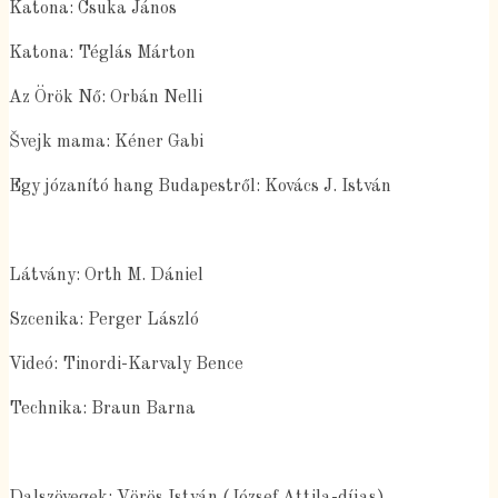
Katona: Csuka János
Katona: Téglás Márton
Az Örök Nő: Orbán Nelli
Švejk mama: Kéner Gabi
Egy józanító hang Budapestről: Kovács J. István
Látvány: Orth M. Dániel
Szcenika: Perger László
Videó: Tinordi-Karvaly Bence
Technika: Braun Barna
Dalszövegek: Vörös István (József Attila-díjas)