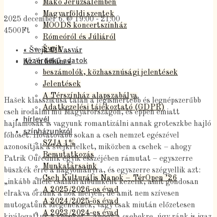
Makó Jeruzsálemben
Magyarföldi szentek
2025 december 6. @ 19:00
-
21:00
MOODS koncertszínház
4500Ft
Rómeóról és Júliáról
Švejk
«
Švejk @ Vasvár
Közérdekű adatok
Az én hibám
»
beszámolók, közhasznúsági jelentések
Jelentések
A Térszínház alapszabálya
Hašek klasszikusa talán a legismertebb és legnépszerűbb
Adatkezelési tájékoztató (GDPR)
cseh irodalmi mű Magyarországon, és éppen emiatt
hírlevél
hajlamosak is vagyunk romantizálni annak groteszkbe hajló
színházunkról
főhősét. Hovatovább sokan a cseh nemzet egészével
SZJA 1%
azonosítják a švejki lelket, miközben a csehek – ahogy
Bemutatkozás
Patrik Ouředník egyik esszéjében rámutat – egyszerre
Munkatársaink
büszkék erre a hagyományra, és egyszerre szégyellik azt:
Cseh Kulturális Napok – TérOpen ’26
„inkább afféle családi albumként kezelik, amit gondosan
A 2025/2026-os évad
elrakva őrzünk a fiók mélyén, de amit nem szívesen
A 2024/2025-ös évad
mutogatunk idegeneknek, vagy csak miután előzetesen
A 2023/2024-es évad
kiválogattuk a képeket.” Ahogy a csehekre, úgy ránk is igaz