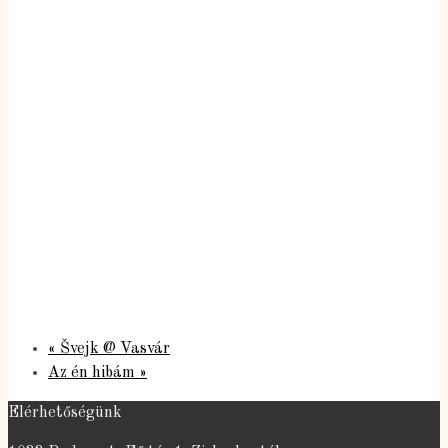
«
Švejk @ Vasvár
Az én hibám
»
Elérhetőségünk