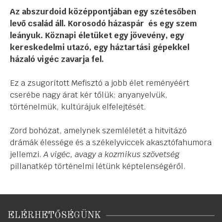
Az abszurdoid középpontjában egy szétesőben
levő család áll. Korosodó házaspár és egy szem
leányuk. Köznapi életüket egy jövevény, egy
kereskedelmi utazó, egy háztartási gépekkel
házaló vigéc zavarja fel.
Ez a zsugorított Mefisztó a jobb élet reményéért
cserébe nagy árat kér tőlük: anyanyelvük,
történelmük, kultúrájuk elfelejtését.
Zord bohózat, amelynek szemléletét a hitvitázó
drámák élessége és a székelyviccek akasztófahumora
jellemzi.
A vigéc, avagy a kozmikus szövetség
pillanatkép történelmi létünk képtelenségéről.
ELÉRHETŐSÉGÜNK