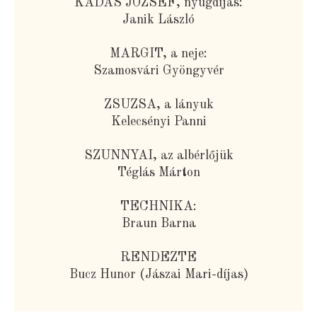
KÁDAS JÓZSEF, nyugdíjas:
Janik László
MARGIT, a neje:
Szamosvári Gyöngyvér
ZSUZSA, a lányuk
Kelecsényi Panni
SZUNNYAI, az albérlőjük
Téglás Márton
TECHNIKA:
Braun Barna
RENDEZTE
Bucz Hunor (Jászai Mari-díjas)