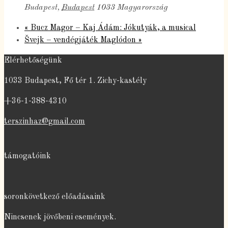
Budapest
,
Budapest
1033
Magyarország
«
Bucz Magor – Kaj Ádám: Jókutyák, a musical
Švejk – vendégjáték Maglódon
»
Elérhetőségünk
1033 Budapest, Fő tér 1. Zichy-kastély
+36-1-388-4310
terszinhaz@gmail.com
támogatóink
soronkövetkező előadásaink
Nincsenek jövőbeni események.