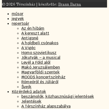
© 2026 Térszínház | készítette:
Braun Barna
műsor
jegyek
repertoár
Az én hibám
A kereszt alatt
Antigoné
A holdbeli csónakos
A Vigéc
Homo szovjetikusz
Jókutyák – a musical
Levél a Föld alól
Makó Jeruzsálemben
Magyarföldi szentek
MOODS koncertszínház
Rómeóról és Júliáról
Švejk
Közérdekű adatok
beszámolók, közhasznúsági jelentések
Jelentések
A Térszínház alapszabálya