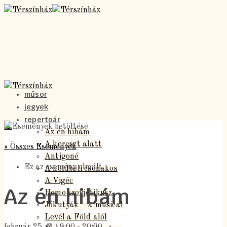
műsor
jegyek
repertoár
Az én hibám
A kereszt alatt
« Összes Események
Antigoné
Ez az esemény elmúlt.
A holdbeli csónakos
A Vigéc
Az én hibám
Homo szovjetikusz
Jókutyák – a musical
Levél a Föld alól
február 25. @ 19:00
-
20:00