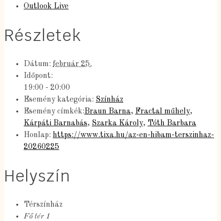
Outlook Live
Részletek
Dátum:
február 25.
Időpont:
19:00 - 20:00
Esemény kategória:
Színház
Esemény címkék:
Braun Barna
,
Fractal műhely
,
Kárpáti Barnabás
,
Szarka Károly
,
Tóth Barbara
Honlap:
https://www.tixa.hu/az-en-hibam-terszinhaz-
20260225
Helyszín
Térszínház
Fő tér 1