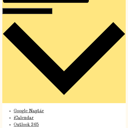
Hozzáadom a naptáramhoz
Google Naptár
iCalendar
Outlook 365