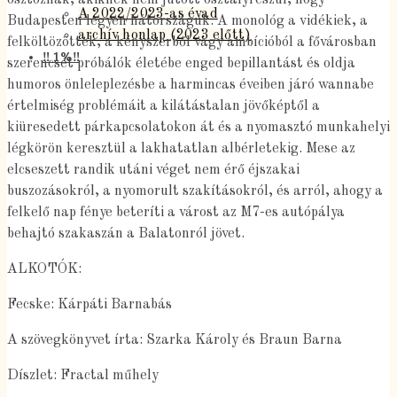
A 2022/2023-as évad
Budapesten legyen hátországuk. A monológ a vidékiek, a
archív honlap (2023 előtt)
felköltözöttek, a kényszerből vagy ambícióból a fővárosban
‼️ 1%‼️
szerencsét próbálók életébe enged bepillantást és oldja
humoros önleleplezésbe a harmincas éveiben járó wannabe
értelmiség problémáit a kilátástalan jövőképtől a
kiüresedett párkapcsolatokon át és a nyomasztó munkahelyi
légkörön keresztül a lakhatatlan albérletekig. Mese az
elcseszett randik utáni véget nem érő éjszakai
buszozásokról, a nyomorult szakításokról, és arról, ahogy a
felkelő nap fénye beteríti a várost az M7-es autópálya
behajtó szakaszán a Balatonról jövet.
ALKOTÓK:
Fecske: Kárpáti Barnabás
A szövegkönyvet írta: Szarka Károly és Braun Barna
Díszlet: Fractal műhely