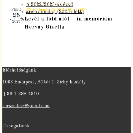
A 2022/2023-as évad
2023 február 25. @ 19:00
-
20:00
FEBR
archív honlap (2023 előtt)
25
‼️ 1%‼️
Levél a föld alól – in memoriam
2023
Hervay Gizella
Elérhetőségünk
1033 Budapest, Fő tér 1. Zichy-kastély
+36-1-388-4310
terszinhaz@gmail.com
támogatóink