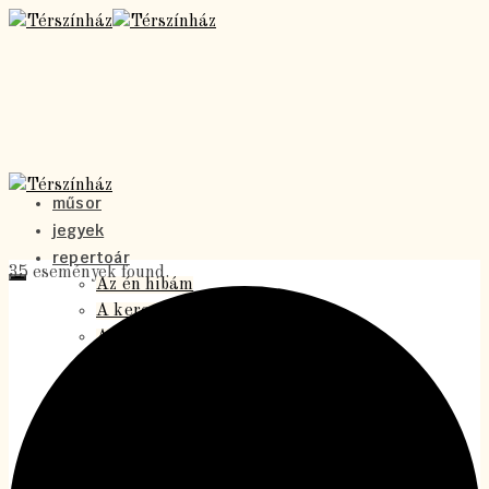
műsor
jegyek
repertoár
35 események found.
Az én hibám
A kereszt alatt
Antigoné
A holdbeli csónakos
A Vigéc
Homo szovjetikusz
Jókutyák – a musical
Levél a Föld alól