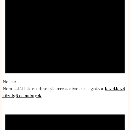
Notice
Nem találtak eredményt erre a nézetre. Ugrás a
következő
közelgő események
.