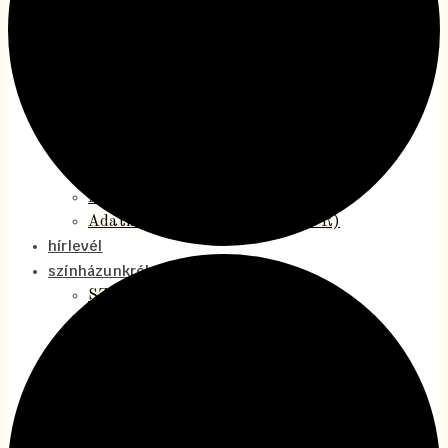
Makó Jeruzsálemben
Magyarföldi szentek
MOODS koncertszínház
Rómeóról és Júliáról
Švejk
Közérdekű adatok
beszámolók, közhasznúsági jelentések
Jelentések
A Térszínház alapszabálya
Adatkezelési tájékoztató (GDPR)
hírlevél
színházunkról
SZJA 1%
Bemutatkozás
Munkatársaink
Cseh Kulturális Napok – TérOpen ’26
A 2025/2026-os évad
A 2024/2025-ös évad
A 2023/2024-es évad