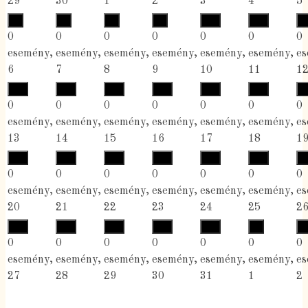
29
30
1
2
3
4
5
6
7
8
9
10
11
1
0
0
0
0
0
0
0
esemény,
esemény,
esemény,
esemény,
esemény,
esemény,
es
6
7
8
9
10
11
1
13
14
15
16
17
18
1
0
0
0
0
0
0
0
esemény,
esemény,
esemény,
esemény,
esemény,
esemény,
es
13
14
15
16
17
18
1
20
21
22
23
24
25
2
0
0
0
0
0
0
0
esemény,
esemény,
esemény,
esemény,
esemény,
esemény,
es
20
21
22
23
24
25
2
27
28
29
30
31
1
2
0
0
0
0
0
0
0
esemény,
esemény,
esemény,
esemény,
esemény,
esemény,
es
27
28
29
30
31
1
2