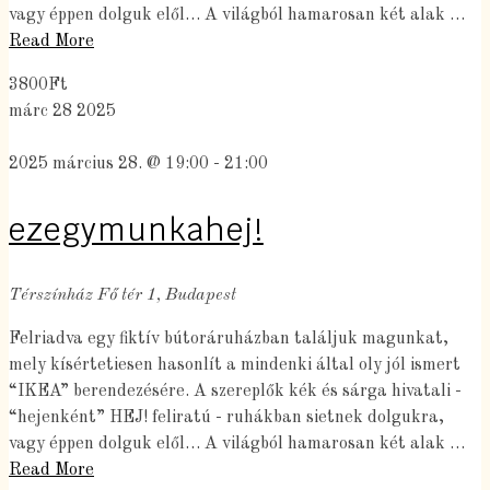
vagy éppen dolguk elől… A világból hamarosan két alak …
Read More
3800Ft
márc
28
2025
2025 március 28. @ 19:00
-
21:00
ezegymunkahej!
Térszínház
Fő tér 1, Budapest
Felriadva egy fiktív bútoráruházban találjuk magunkat,
mely kísértetiesen hasonlít a mindenki által oly jól ismert
“IKEA” berendezésére. A szereplők kék és sárga hivatali -
“hejenként” HEJ! feliratú - ruhákban sietnek dolgukra,
vagy éppen dolguk elől… A világból hamarosan két alak …
Read More