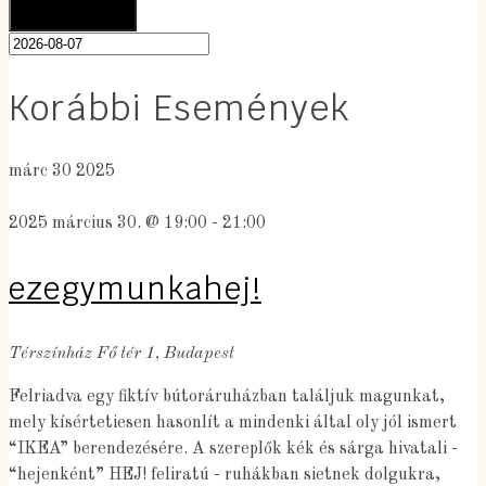
Korábbi Események
márc
30
2025
2025 március 30. @ 19:00
-
21:00
ezegymunkahej!
Térszínház
Fő tér 1, Budapest
Felriadva egy fiktív bútoráruházban találjuk magunkat,
mely kísértetiesen hasonlít a mindenki által oly jól ismert
“IKEA” berendezésére. A szereplők kék és sárga hivatali -
“hejenként” HEJ! feliratú - ruhákban sietnek dolgukra,