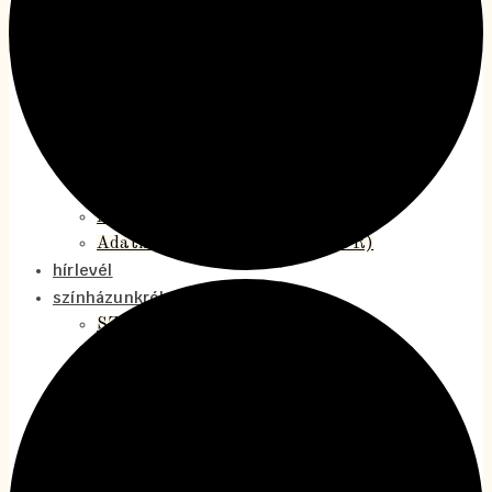
Makó Jeruzsálemben
Magyarföldi szentek
MOODS koncertszínház
Rómeóról és Júliáról
Švejk
Közérdekű adatok
beszámolók, közhasznúsági jelentések
Jelentések
A Térszínház alapszabálya
Adatkezelési tájékoztató (GDPR)
hírlevél
színházunkról
SZJA 1%
Bemutatkozás
Munkatársaink
Cseh Kulturális Napok – TérOpen ’26
A 2025/2026-os évad
A 2024/2025-ös évad
A 2023/2024-es évad