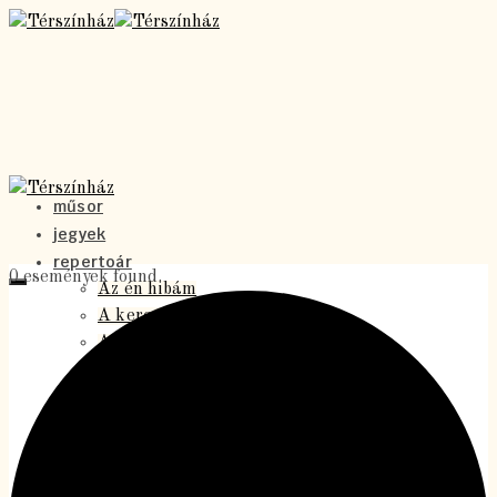
műsor
jegyek
repertoár
0 események found.
Az én hibám
A kereszt alatt
Antigoné
A holdbeli csónakos
A Vigéc
Homo szovjetikusz
Jókutyák – a musical
Levél a Föld alól