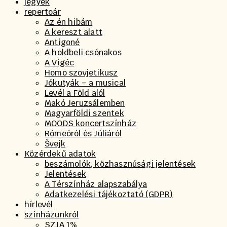
jegyek
repertoár
Az én hibám
A kereszt alatt
Antigoné
A holdbeli csónakos
A Vigéc
Homo szovjetikusz
Jókutyák – a musical
Levél a Föld alól
Makó Jeruzsálemben
Magyarföldi szentek
MOODS koncertszínház
Rómeóról és Júliáról
Švejk
Közérdekű adatok
beszámolók, közhasznúsági jelentések
Jelentések
A Térszínház alapszabálya
Adatkezelési tájékoztató (GDPR)
hírlevél
színházunkról
SZJA 1%