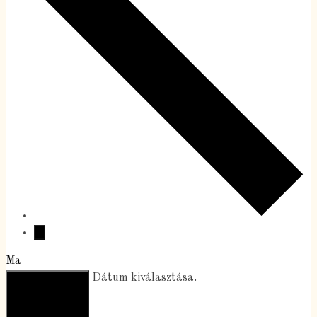
Ma
Közelgő
Közelgő
Dátum kiválasztása.