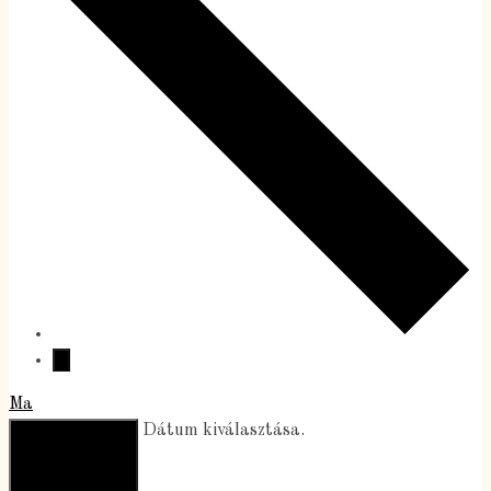
Ma
Közelgő
Közelgő
Dátum kiválasztása.