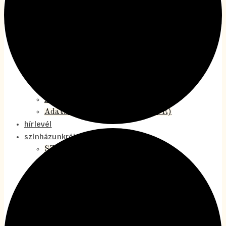
Makó Jeruzsálemben
Magyarföldi szentek
MOODS koncertszínház
Rómeóról és Júliáról
Švejk
Közérdekű adatok
beszámolók, közhasznúsági jelentések
Jelentések
A Térszínház alapszabálya
Adatkezelési tájékoztató (GDPR)
hírlevél
színházunkról
SZJA 1%
Bemutatkozás
Munkatársaink
Cseh Kulturális Napok – TérOpen ’26
A 2025/2026-os évad
A 2024/2025-ös évad
A 2023/2024-es évad