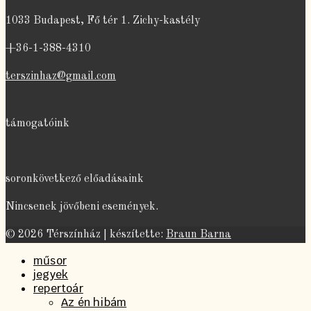
1033 Budapest, Fő tér 1. Zichy-kastély
+36-1-388-4310
terszinhaz@gmail.com
támogatóink
soronkövetkező előadásaink
Nincsenek jövőbeni események.
© 2026 Térszínház | készítette:
Braun Barna
műsor
jegyek
repertoár
Az én hibám