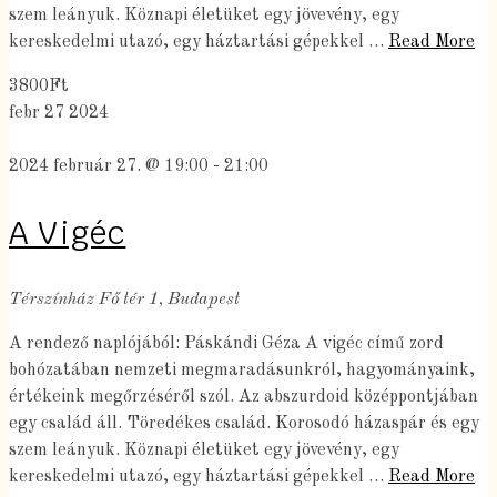
szem leányuk. Köznapi életüket egy jövevény, egy
kereskedelmi utazó, egy háztartási gépekkel …
Read More
3800Ft
febr
27
2024
2024 február 27. @ 19:00
-
21:00
A Vigéc
Térszínház
Fő tér 1, Budapest
A rendező naplójából: Páskándi Géza A vigéc című zord
bohózatában nemzeti megmaradásunkról, hagyományaink,
értékeink megőrzéséről szól. Az abszurdoid középpontjában
egy család áll. Töredékes család. Korosodó házaspár és egy
szem leányuk. Köznapi életüket egy jövevény, egy
kereskedelmi utazó, egy háztartási gépekkel …
Read More