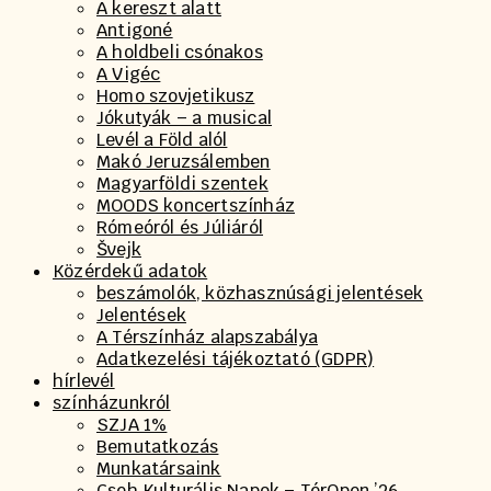
A kereszt alatt
Antigoné
A holdbeli csónakos
A Vigéc
Homo szovjetikusz
Jókutyák – a musical
Levél a Föld alól
Makó Jeruzsálemben
Magyarföldi szentek
MOODS koncertszínház
Rómeóról és Júliáról
Švejk
Közérdekű adatok
beszámolók, közhasznúsági jelentések
Jelentések
A Térszínház alapszabálya
Adatkezelési tájékoztató (GDPR)
hírlevél
színházunkról
SZJA 1%
Bemutatkozás
Munkatársaink
Cseh Kulturális Napok – TérOpen ’26