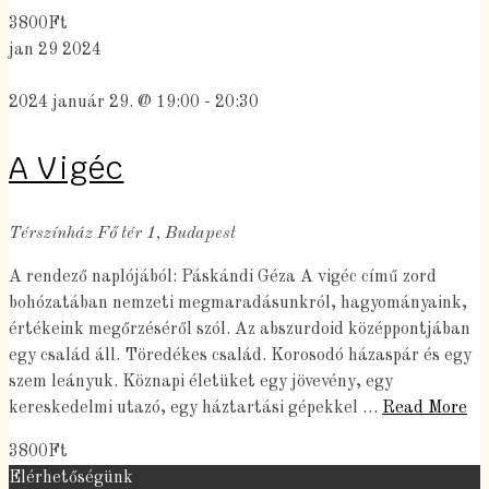
3800Ft
jan
29
2024
2024 január 29. @ 19:00
-
20:30
A Vigéc
Térszínház
Fő tér 1, Budapest
A rendező naplójából: Páskándi Géza A vigéc című zord
bohózatában nemzeti megmaradásunkról, hagyományaink,
értékeink megőrzéséről szól. Az abszurdoid középpontjában
egy család áll. Töredékes család. Korosodó házaspár és egy
szem leányuk. Köznapi életüket egy jövevény, egy
kereskedelmi utazó, egy háztartási gépekkel …
Read More
3800Ft
Elérhetőségünk