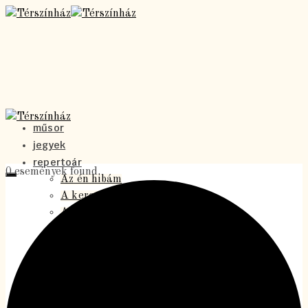
műsor
jegyek
repertoár
0 események found.
Az én hibám
A kereszt alatt
Antigoné
A holdbeli csónakos
A Vigéc
Homo szovjetikusz
Jókutyák – a musical
Levél a Föld alól