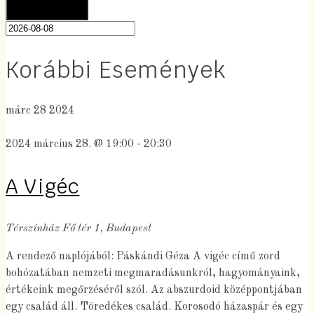
Korábbi Események
márc
28
2024
2024 március 28. @ 19:00
-
20:30
A Vigéc
Térszínház
Fő tér 1, Budapest
A rendező naplójából: Páskándi Géza A vigéc című zord
bohózatában nemzeti megmaradásunkról, hagyományaink,
értékeink megőrzéséről szól. Az abszurdoid középpontjában
egy család áll. Töredékes család. Korosodó házaspár és egy