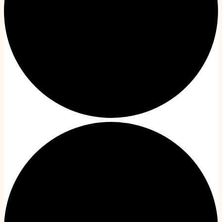
A 2022/2023-as évad
archív honlap (2023 előtt)
‼️ 1%‼️