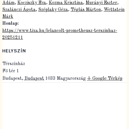
Ádám
,
Kocziszky Éva
,
Kozma Krisztina
,
Murányi Eszter
,
Szalánczi Ágota
,
Széplaky Géza
,
Téglás Márton
,
Wettstein
Márk
Honlap:
https://www.tixa.hu/lelancolt-prometheusz-terszinhaz-
20251211
HELYSZÍN
Térszínház
Fő tér 1
Budapest
,
Budapest
1033
Magyarország
+ Google Térkép