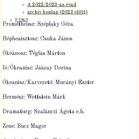
A 2022/2023-as évad
archív honlap (2023 előtt)
‼️ 1%‼️
Prométheusz: Széplaky Géza
Hépheaisztosz: Csuka János
Ókeánosz: Téglás Márton
Ió/Ókeanisz: Jászay Dorina
Ókeanisz/Karvezető: Murányi Eszter
Hermész: Wettstein Márk
Dramaturg: Szalánczi Ágota e.h.
Zene: Bucz Magor