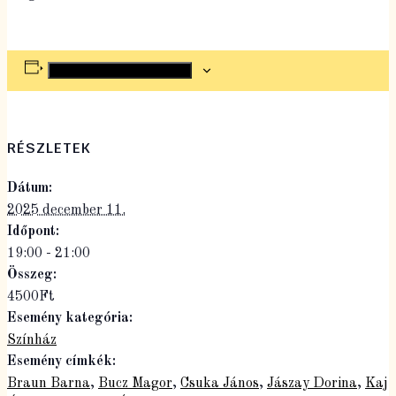
Hozzáadom a naptáramhoz
RÉSZLETEK
Dátum:
2025 december 11.
Időpont:
19:00 - 21:00
Összeg:
4500Ft
Esemény kategória:
Színház
Esemény címkék:
Braun Barna
,
Bucz Magor
,
Csuka János
,
Jászay Dorina
,
Kaj