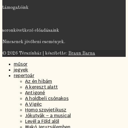
támogatóink
soronkövetkező előadásaink
Nincsenek jövőbeni események.
© 2026 Térszínház | készítette:
Braun Barna
műsor
jegyek
repertoár
Az én hibám
A kereszt alatt
Antigoné
A holdbeli csónakos
A Vigéc
Homo szovjetikusz
Jókutyák – a musical
Levél a Föld alól
Makó Jeruzsálemben