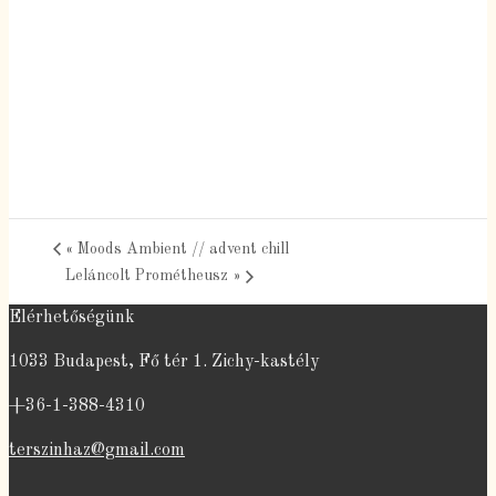
«
Moods Ambient // advent chill
Leláncolt Prométheusz
»
Elérhetőségünk
1033 Budapest, Fő tér 1. Zichy-kastély
+36-1-388-4310
terszinhaz@gmail.com