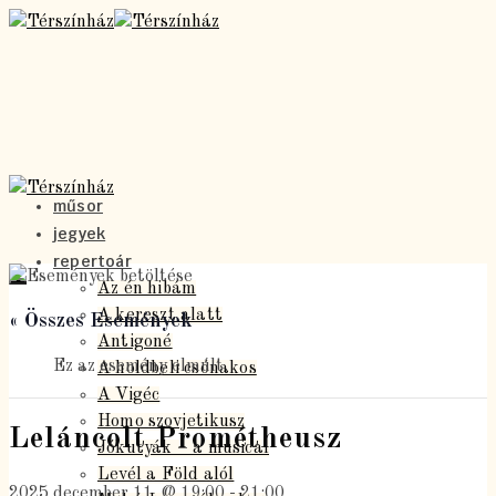
műsor
jegyek
repertoár
Az én hibám
A kereszt alatt
« Összes Események
Antigoné
Ez az esemény elmúlt.
A holdbeli csónakos
A Vigéc
Homo szovjetikusz
Leláncolt Prométheusz
Jókutyák – a musical
Levél a Föld alól
2025 december 11. @ 19:00
-
21:00