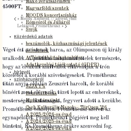
Makó Jeruzsálemben
4500FT
Magyarföldi szentek
MOODS koncertszínház
«
Moods Ambient // advent chill
Rómeóról és Júliáról
Leláncolt Prométheusz
»
Švejk
Közérdekű adatok
beszámolók, közhasznúsági jelentések
Véget ért az istenek harca, az Olümposzon új király
Jelentések
A Térszínház alapszabálya
uralkodik. A politikai hatalomátvételek természete,
Adatkezelési tájékoztató (GDPR)
hogy az elvakult alattvalók eltávolítják a trón
hírlevél
közeléből a korábbi szövetségeseket. Prométheusz
színházunkról
titán anyja oldalán Zeuszért harcolt, de korábbi
SZJA 1%
bűnéért most előveszik: tüzet lopott az embereknek,
Bemutatkozás
mesterséget, biztonságot, fegyvert adott a kezükbe.
Munkatársaink
Cseh Kulturális Napok – TérOpen ’26
Prométheusz veszélyes. Prométheusz szereti az
A 2025/2026-os évad
egynapélőket. Prométheuszt gőgjéért meg kell
A 2024/2025-ös évad
büntetni. És Prométheusz örökre szenvedni fog.
A 2023/2024-es évad