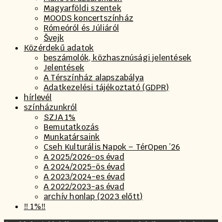
Magyarföldi szentek
MOODS koncertszínház
Rómeóról és Júliáról
Švejk
Közérdekű adatok
beszámolók, közhasznúsági jelentések
Jelentések
A Térszínház alapszabálya
Adatkezelési tájékoztató (GDPR)
hírlevél
színházunkról
SZJA 1%
Bemutatkozás
Munkatársaink
Cseh Kulturális Napok – TérOpen ’26
A 2025/2026-os évad
A 2024/2025-ös évad
A 2023/2024-es évad
A 2022/2023-as évad
archív honlap (2023 előtt)
‼️ 1%‼️