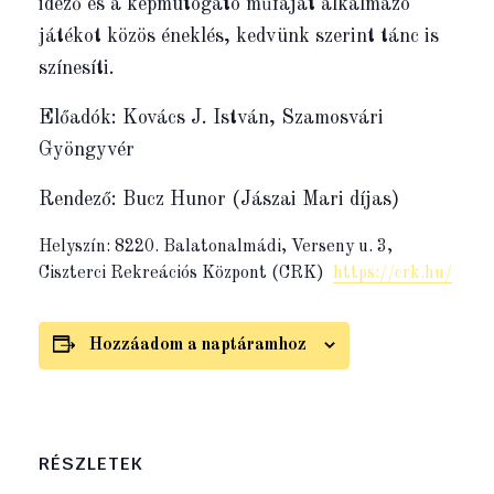
idéző és a képmutogató műfaját alkalmazó
játékot közös éneklés, kedvünk szerint tánc is
színesíti.
Előadók: Kovács J. István, Szamosvári
Gyöngyvér
Rendező: Bucz Hunor (Jászai Mari díjas)
Helyszín: 8220. Balatonalmádi, Verseny u. 3,
Ciszterci Rekreációs Központ (CRK)
https://crk.hu/
Hozzáadom a naptáramhoz
RÉSZLETEK