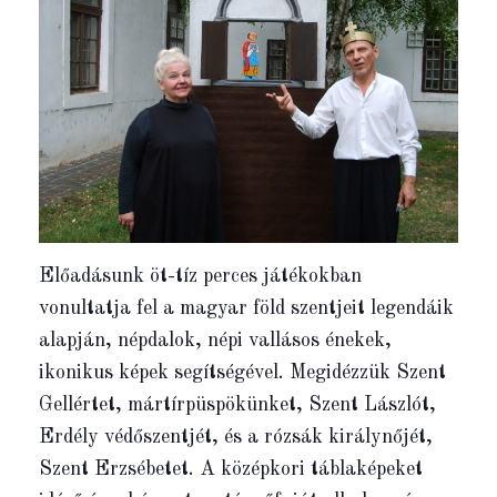
Előadásunk öt-tíz perces játékokban
vonultatja fel a magyar föld szentjeit legendáik
alapján, népdalok, népi vallásos énekek,
ikonikus képek segítségével. Megidézzük Szent
Gellértet, mártírpüspökünket, Szent Lászlót,
Erdély védőszentjét, és a rózsák királynőjét,
Szent Erzsébetet. A középkori táblaképeket