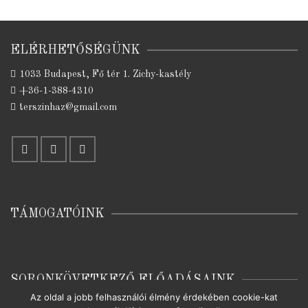
ELÉRHETŐSÉGÜNK
1033 Budapest, Fő tér 1. Zichy-kastély
+36-1-388-4310
terszinhaz@gmail.com
TÁMOGATÓINK
SORONKÖVETKEZŐ ELŐADÁSAINK
Az oldal a jobb felhasználói élmény érdekében cookie-kat
Nincsenek jövőbeni események.