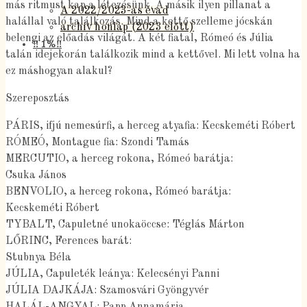
más ritmust kap a létezésünk. A másik ilyen pillanat a
A 2022/2023-as évad
halállal való találkozás. Mind a kettő szelleme jócskán
archív honlap (2023 előtt)
belengi az előadás világát. A két fiatal, Rómeó és Júlia
‼️ 1%‼️
talán idejekorán találkozik mind a kettővel. Mi lett volna ha
ez máshogyan alakul?
Szereposztás
PÁRIS, ifjú nemesúrfi, a herceg atyafia: Kecskeméti Róbert
RÓMEÓ, Montague fia: Szondi Tamás
MERCUTIO, a herceg rokona, Rómeó barátja:
Csuka János
BENVOLIO, a herceg rokona, Rómeó barátja:
Kecskeméti Róbert
TYBALT, Capuletné unokaöccse: Téglás Márton
LŐRINC, Ferences barát:
Stubnya Béla
JÚLIA, Capuleték leánya: Kelecsényi Panni
JÚLIA DAJKÁJA: Szamosvári Gyöngyvér
HALÁL-ANGYAL: Papp Annamária