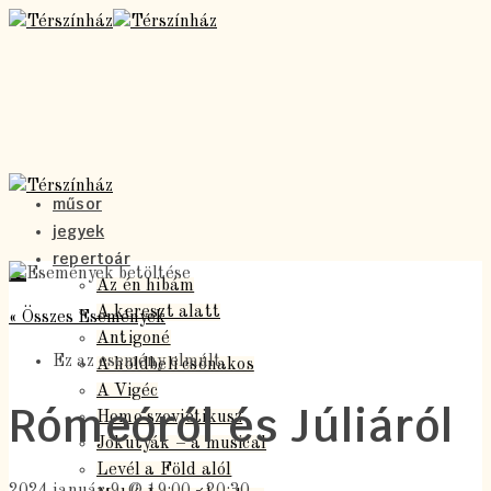
műsor
jegyek
repertoár
Az én hibám
A kereszt alatt
« Összes Események
Antigoné
Ez az esemény elmúlt.
A holdbeli csónakos
A Vigéc
Rómeóról és Júliáról
Homo szovjetikusz
Jókutyák – a musical
Levél a Föld alól
2024 január 9. @ 19:00
-
20:30