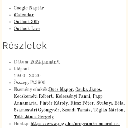
Google Naptár
iCalendar
Outlook 365
Outlook Live
Részletek
Dátum:
2024 január 9.
Időpont:
19:00 - 20:30
Összeg:
Ft3800
Esemény címkék:
Bucz Magor
,
Csuka János
,
Kecskeméti Róbert
,
Kelecsényi Panni
,
Papp
Annamária
,
Pintér Károly
,
Riesz Péter
,
Stubnya Béla
,
Szamosvári Gyöngyvér
,
Szondi Tamás
,
Téglás Márton
,
Tóth János Gergely
Honlap:
https://www.jegy.hu/program/romeorol-es-