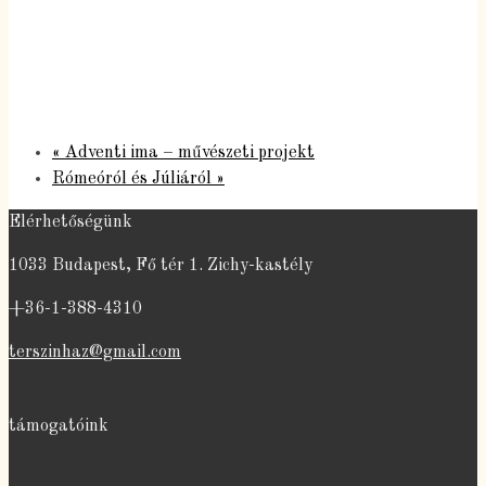
«
Adventi ima – művészeti projekt
Rómeóról és Júliáról
»
Elérhetőségünk
1033 Budapest, Fő tér 1. Zichy-kastély
+36-1-388-4310
terszinhaz@gmail.com
támogatóink