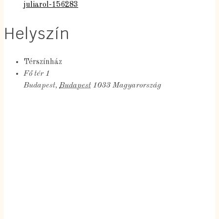
juliarol-156283
Helyszín
Térszínház
Fő tér 1
Budapest
,
Budapest
1033
Magyarország