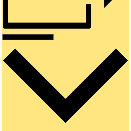
Hozzáadom a naptáramhoz