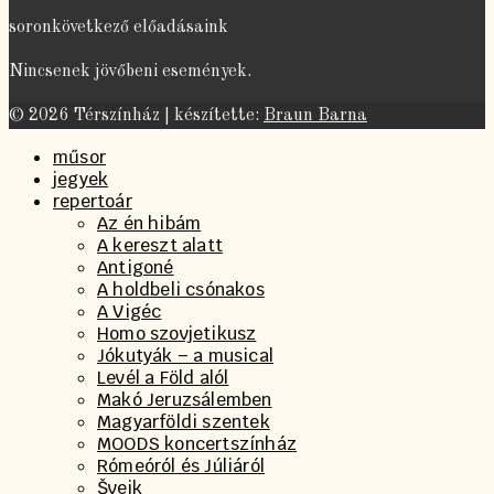
soronkövetkező előadásaink
Nincsenek jövőbeni események.
© 2026 Térszínház | készítette:
Braun Barna
műsor
jegyek
repertoár
Az én hibám
A kereszt alatt
Antigoné
A holdbeli csónakos
A Vigéc
Homo szovjetikusz
Jókutyák – a musical
Levél a Föld alól
Makó Jeruzsálemben
Magyarföldi szentek
MOODS koncertszínház
Rómeóról és Júliáról
Švejk