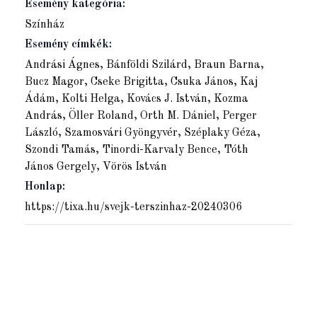
Esemény kategória:
Színház
Esemény címkék:
Andrási Ágnes
,
Bánföldi Szilárd
,
Braun Barna
,
Bucz Magor
,
Cseke Brigitta
,
Csuka János
,
Kaj
Ádám
,
Kolti Helga
,
Kovács J. István
,
Kozma
András
,
Öller Roland
,
Orth M. Dániel
,
Perger
László
,
Szamosvári Gyöngyvér
,
Széplaky Géza
,
Szondi Tamás
,
Tinordi-Karvaly Bence
,
Tóth
János Gergely
,
Vörös István
Honlap:
https://tixa.hu/svejk-terszinhaz-20240306