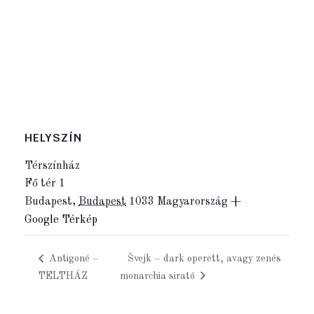
HELYSZÍN
Térszínház
Fő tér 1
Budapest
,
Budapest
1033
Magyarország
+
Google Térkép
Antigoné –
Švejk – dark operett, avagy zenés
TELTHÁZ
monarchia sirató