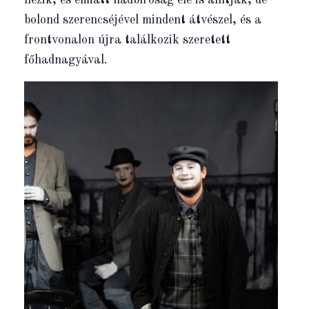
nézik, és emiatt hadbíróság elé is állítják, de
bolond szerencséjével mindent átvészel, és a
frontvonalon újra találkozik szeretett
főhadnagyával.