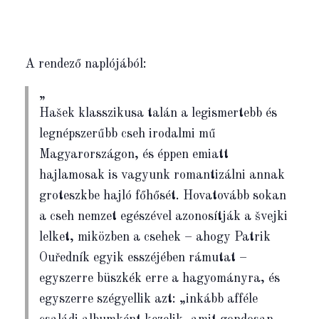
A rendező naplójából:
Hašek klasszikusa talán a legismertebb és
legnépszerűbb cseh irodalmi mű
Magyarországon, és éppen emiatt
hajlamosak is vagyunk romantizálni annak
groteszkbe hajló főhősét. Hovatovább sokan
a cseh nemzet egészével azonosítják a švejki
lelket, miközben a csehek – ahogy Patrik
Ouředník egyik esszéjében rámutat –
egyszerre büszkék erre a hagyományra, és
egyszerre szégyellik azt: „inkább afféle