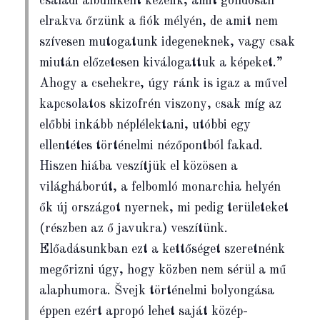
családi albumként kezelik, amit gondosan
elrakva őrzünk a fiók mélyén, de amit nem
szívesen mutogatunk idegeneknek, vagy csak
miután előzetesen kiválogattuk a képeket.”
Ahogy a csehekre, úgy ránk is igaz a művel
kapcsolatos skizofrén viszony, csak míg az
előbbi inkább néplélektani, utóbbi egy
ellentétes történelmi nézőpontból fakad.
Hiszen hiába veszítjük el közösen a
világháborút, a felbomló monarchia helyén
ők új országot nyernek, mi pedig területeket
(részben az ő javukra) veszítünk.
Előadásunkban ezt a kettőséget szeretnénk
megőrizni úgy, hogy közben nem sérül a mű
alaphumora. Švejk történelmi bolyongása
éppen ezért apropó lehet saját közép-