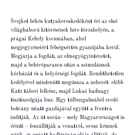
Švejket békés kutyakereskedőként éri az első
világháború kitörésének híre törzshelyén, a
prágai Kehely kocsmában, ahol
megjegyzéseiért felségsértés gyanújába kerül.
Megjárja a fogdát, az elmegyógyintézetet,
majd a behívóparancs után a szimulánsok
kórházát és a helyőrségi fogdát. Rendíthetetlen
kedélyével mindenütt megússza a nehezét: előbb
Katz tábori lelkész, majd Lukaš hadnagy
tisztiszolgája lesz. Egy túlbuzgalmából eredő
botrány miatt gazdájával együtt a frontra
indítják. Az út során – mely Magyarországot is
érinti – leszállítják a vonatról, orosz kémnek