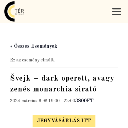
« Összes Események
Ez az esemény elmúlt.
Švejk – dark operett, avagy
zenés monarchia sirató
3800FT
2024 március 6. @ 19:00
-
22:00
JEGYVÁSÁRLÁS ITT