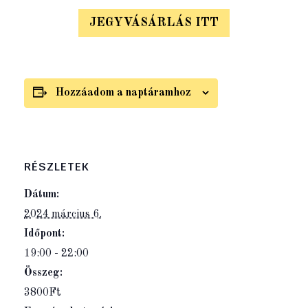
JEGYVÁSÁRLÁS ITT
Hozzáadom a naptáramhoz
RÉSZLETEK
Dátum:
2024 március 6.
Időpont:
19:00 - 22:00
Összeg:
3800Ft