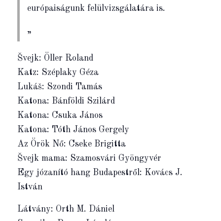
európaiságunk felülvizsgálatára is.
Švejk: Öller Roland
Katz: Széplaky Géza
Lukáš: Szondi Tamás
Katona: Bánföldi Szilárd
Katona: Csuka János
Katona: Tóth János Gergely
Az Örök Nő: Cseke Brigitta
Švejk mama: Szamosvári Gyöngyvér
Egy józanító hang Budapestről: Kovács J.
István
Látvány: Orth M. Dániel