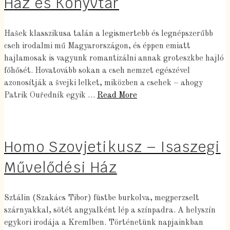
Ház és Könyvtár
Hašek klasszikusa talán a legismertebb és legnépszerűbb
cseh irodalmi mű Magyarországon, és éppen emiatt
hajlamosak is vagyunk romantizálni annak groteszkbe hajló
főhősét. Hovatovább sokan a cseh nemzet egészével
azonosítják a švejki lelket, miközben a csehek – ahogy
Patrik Ouředník egyik …
Read More
Homo Szovjetikusz – Isaszegi
Művelődési Ház
Sztálin (Szakács Tibor) füstbe burkolva, megperzselt
szárnyakkal, sötét angyalként lép a színpadra. A helyszín
egykori irodája a Kremlben. Történetünk napjainkban