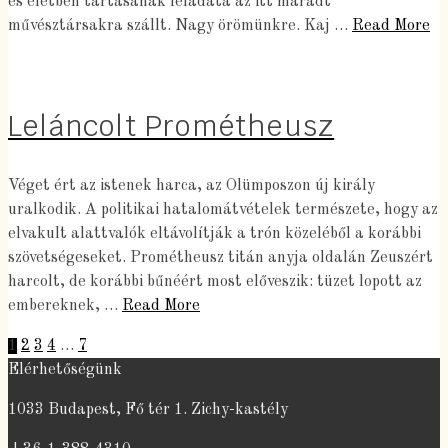
és életben tartásának feladata az itt maradt
művésztársakra szállt. Nagy örömünkre. Kaj …
Read More
Leláncolt Prométheusz
Véget ért az istenek harca, az Olümposzon új király
uralkodik. A politikai hatalomátvételek természete, hogy az
elvakult alattvalók eltávolítják a trón közeléből a korábbi
szövetségeseket. Prométheusz titán anyja oldalán Zeuszért
harcolt, de korábbi bűnéért most előveszik: tüzet lopott az
embereknek, …
Read More
Bejegyzések
1
2
3
4
…
7
Elérhetőségünk
lapozása
1033 Budapest, Fő tér 1. Zichy-kastély