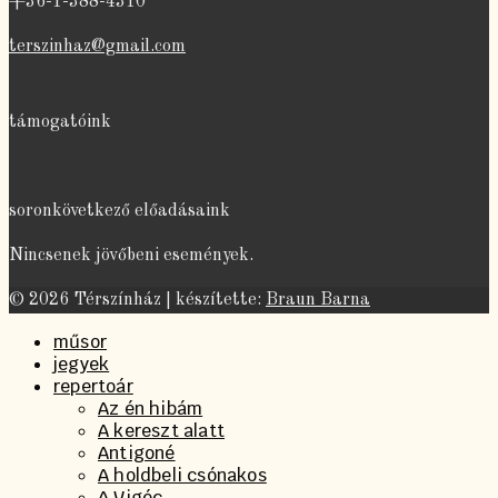
+36-1-388-4310
terszinhaz@gmail.com
támogatóink
soronkövetkező előadásaink
Nincsenek jövőbeni események.
© 2026 Térszínház | készítette:
Braun Barna
műsor
jegyek
repertoár
Az én hibám
A kereszt alatt
Antigoné
A holdbeli csónakos
A Vigéc