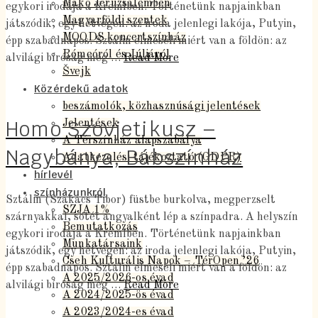
Makó Jeruzsálemben
egykori irodája a Kremlben. Történetünk napjainkban
Magyarföldi szentek
játszódik, egy hétvégén: az iroda jelenlegi lakója, Putyin,
MOODS koncertszínház
épp szabadnapos. Sztálin elmeséli miért van a földön: az
Rómeóról és Júliáról
alvilági bíróság még …
Read More
Švejk
Közérdekű adatok
beszámolók, közhasznúsági jelentések
Homo Szovjetikusz –
Jelentések
A Térszínház alapszabálya
Nagybánya, Bábszínház
Adatkezelési tájékoztató (GDPR)
hírlevél
színházunkról
Sztálin (Szakács Tibor) füstbe burkolva, megperzselt
SZJA 1%
szárnyakkal, sötét angyalként lép a színpadra. A helyszín
Bemutatkozás
egykori irodája a Kremlben. Történetünk napjainkban
Munkatársaink
játszódik, egy hétvégén: az iroda jelenlegi lakója, Putyin,
Cseh Kulturális Napok – TérOpen ’26
épp szabadnapos. Sztálin elmeséli miért van a földön: az
A 2025/2026-os évad
alvilági bíróság még …
Read More
A 2024/2025-ös évad
A 2023/2024-es évad