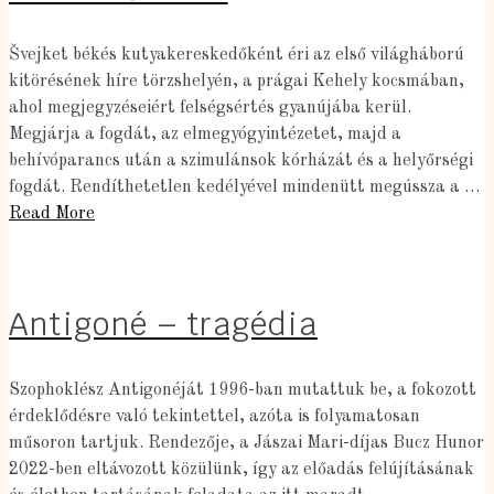
Švejket békés kutyakereskedőként éri az első világháború
kitörésének híre törzshelyén, a prágai Kehely kocsmában,
ahol megjegyzéseiért felségsértés gyanújába kerül.
Megjárja a fogdát, az elmegyógyintézetet, majd a
behívóparancs után a szimulánsok kórházát és a helyőrségi
fogdát. Rendíthetetlen kedélyével mindenütt megússza a …
Read More
Antigoné – tragédia
Szophoklész Antigonéját 1996-ban mutattuk be, a fokozott
érdeklődésre való tekintettel, azóta is folyamatosan
műsoron tartjuk. Rendezője, a Jászai Mari-díjas Bucz Hunor
2022-ben eltávozott közülünk, így az előadás felújításának