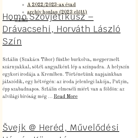
A 2022/2023-as évad
archív honlap (2023 előtt)
Homo Szovjetikusz –
‼️ 1%‼️
Drávacsehi, Horváth László
Szín
Sztálin (Szakács Tibor) füstbe burkolva, megperzselt
szárnyakkal, sötét angyalként lép a színpadra. A helyszín
egykori irodája a Kremlben. Történetünk napjainkban
játszódik, egy hétvégén: az iroda jelenlegi lakója, Putyin,
épp szabadnapos. Sztálin elmeséli miért van a földön: az
alvilági bíróság még …
Read More
Švejk @ Heréd, Művelődési