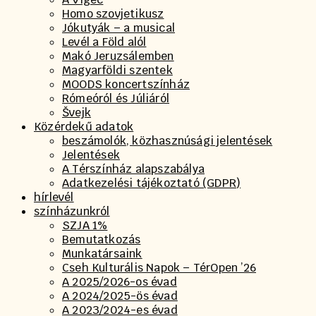
Homo szovjetikusz
Jókutyák – a musical
Levél a Föld alól
Makó Jeruzsálemben
Magyarföldi szentek
MOODS koncertszínház
Rómeóról és Júliáról
Švejk
Közérdekű adatok
beszámolók, közhasznúsági jelentések
Jelentések
A Térszínház alapszabálya
Adatkezelési tájékoztató (GDPR)
hírlevél
színházunkról
SZJA 1%
Bemutatkozás
Munkatársaink
Cseh Kulturális Napok – TérOpen ’26
A 2025/2026-os évad
A 2024/2025-ös évad
A 2023/2024-es évad