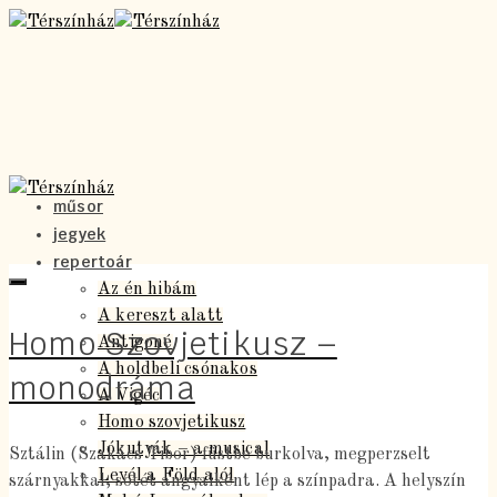
műsor
jegyek
repertoár
Az én hibám
A kereszt alatt
Homo Szovjetikusz –
Antigoné
A holdbeli csónakos
monodráma
A Vigéc
Homo szovjetikusz
Jókutyák – a musical
Sztálin (Szakács Tibor) füstbe burkolva, megperzselt
Levél a Föld alól
szárnyakkal, sötét angyalként lép a színpadra. A helyszín