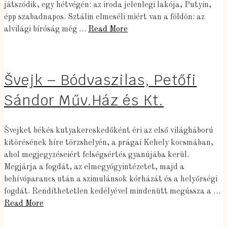
játszódik, egy hétvégén: az iroda jelenlegi lakója, Putyin,
épp szabadnapos. Sztálin elmeséli miért van a földön: az
alvilági bíróság még …
Read More
Švejk – Bódvaszilas, Petőfi
Sándor Műv.Ház és Kt.
Švejket békés kutyakereskedőként éri az első világháború
kitörésének híre törzshelyén, a prágai Kehely kocsmában,
ahol megjegyzéseiért felségsértés gyanújába kerül.
Megjárja a fogdát, az elmegyógyintézetet, majd a
behívóparancs után a szimulánsok kórházát és a helyőrségi
fogdát. Rendíthetetlen kedélyével mindenütt megússza a …
Read More