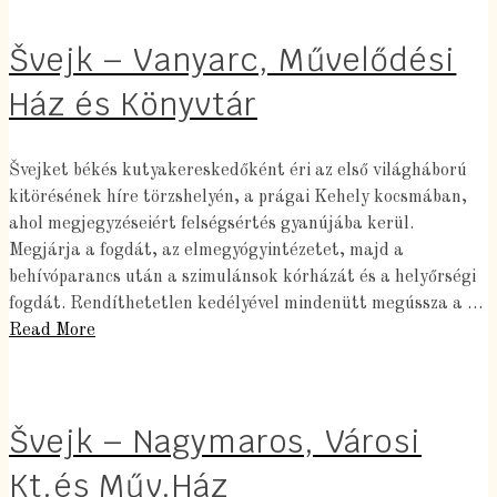
Švejk – Vanyarc, Művelődési
Ház és Könyvtár
Švejket békés kutyakereskedőként éri az első világháború
kitörésének híre törzshelyén, a prágai Kehely kocsmában,
ahol megjegyzéseiért felségsértés gyanújába kerül.
Megjárja a fogdát, az elmegyógyintézetet, majd a
behívóparancs után a szimulánsok kórházát és a helyőrségi
fogdát. Rendíthetetlen kedélyével mindenütt megússza a …
Read More
Švejk – Nagymaros, Városi
Kt.és Műv.Ház