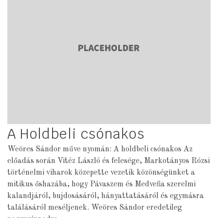
A Holdbeli csónakos
Weöres Sándor műve nyomán: A holdbeli csónakos Az
előadás során Vitéz László és felesége, Markotányos Rózsi
történelmi viharok közepette vezetik közönségünket a
mitikus őshazába, hogy Pávaszem és Medvefia szerelmi
kalandjáról, bujdosásáról, hányattatásáról és egymásra
találásáról meséljenek. Weöres Sándor eredetileg