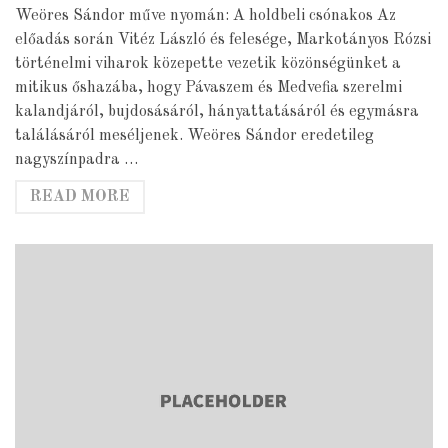
Weöres Sándor műve nyomán: A holdbeli csónakos Az
előadás során Vitéz László és felesége, Markotányos Rózsi
történelmi viharok közepette vezetik közönségünket a
mitikus őshazába, hogy Pávaszem és Medvefia szerelmi
kalandjáról, bujdosásáról, hányattatásáról és egymásra
találásáról meséljenek. Weöres Sándor eredetileg
nagyszínpadra …
READ MORE