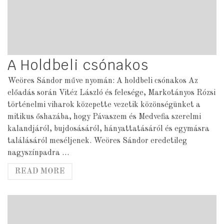
A Holdbeli csónakos
Weöres Sándor műve nyomán: A holdbeli csónakos Az
előadás során Vitéz László és felesége, Markotányos Rózsi
történelmi viharok közepette vezetik közönségünket a
mitikus őshazába, hogy Pávaszem és Medvefia szerelmi
kalandjáról, bujdosásáról, hányattatásáról és egymásra
találásáról meséljenek. Weöres Sándor eredetileg
nagyszínpadra …
READ MORE