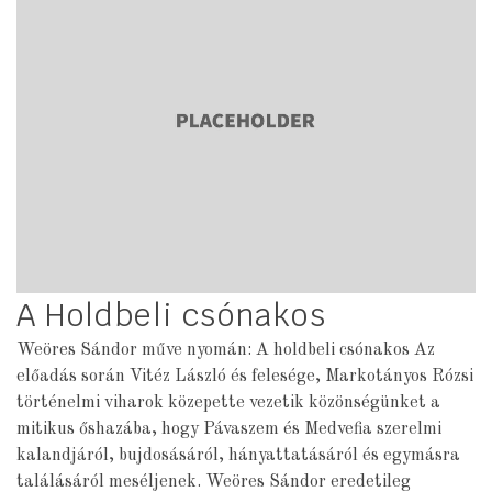
A Holdbeli csónakos
Weöres Sándor műve nyomán: A holdbeli csónakos Az
előadás során Vitéz László és felesége, Markotányos Rózsi
történelmi viharok közepette vezetik közönségünket a
mitikus őshazába, hogy Pávaszem és Medvefia szerelmi
kalandjáról, bujdosásáról, hányattatásáról és egymásra
találásáról meséljenek. Weöres Sándor eredetileg