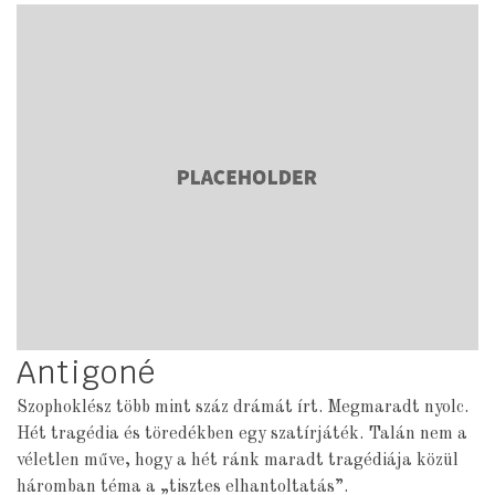
Antigoné
Szophoklész több mint száz drámát írt. Megmaradt nyolc.
Hét tragédia és töredékben egy szatírjáték. Talán nem a
véletlen műve, hogy a hét ránk maradt tragédiája közül
háromban téma a „tisztes elhantoltatás”.