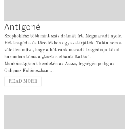
Antigoné
Szophoklész több mint száz drámát írt. Megmaradt nyolc.
Hét tragédia és töredékben egy szatírjáték. Talán nem a
véletlen műve, hogy a hét ránk maradt tragédiája közül
háromban téma a „tisztes elhantoltatás”.
Munkásságának kezdetén az Aiasz, legvégén pedig az
Oidipusz Kolónoszban …
READ MORE