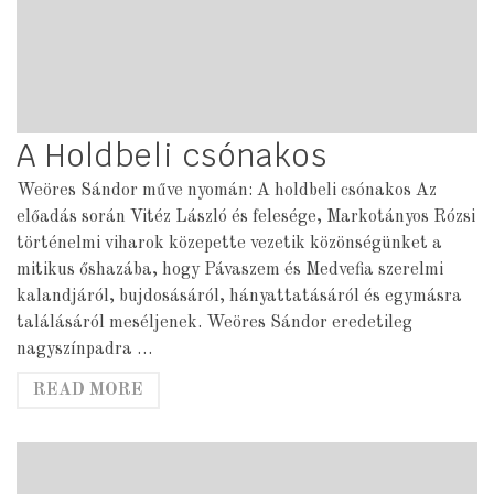
A Holdbeli csónakos
Weöres Sándor műve nyomán: A holdbeli csónakos Az
előadás során Vitéz László és felesége, Markotányos Rózsi
történelmi viharok közepette vezetik közönségünket a
mitikus őshazába, hogy Pávaszem és Medvefia szerelmi
kalandjáról, bujdosásáról, hányattatásáról és egymásra
találásáról meséljenek. Weöres Sándor eredetileg
nagyszínpadra …
READ MORE