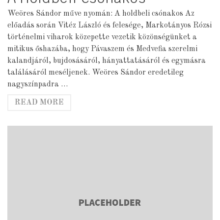
Weöres Sándor műve nyomán: A holdbeli csónakos Az
előadás során Vitéz László és felesége, Markotányos Rózsi
történelmi viharok közepette vezetik közönségünket a
mitikus őshazába, hogy Pávaszem és Medvefia szerelmi
kalandjáról, bujdosásáról, hányattatásáról és egymásra
találásáról meséljenek. Weöres Sándor eredetileg
nagyszínpadra …
READ MORE