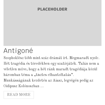
Antigoné
Szophoklész több mint száz drámát írt. Megmaradt nyolc.
Hét tragédia és töredékben egy szatírjáték. Talán nem a
véletlen műve, hogy a hét ránk maradt tragédiája közül
háromban téma a „tisztes elhantoltatás”.
Munkásságának kezdetén az Aiasz, legvégén pedig az
Oidipusz Kolónoszban …
READ MORE