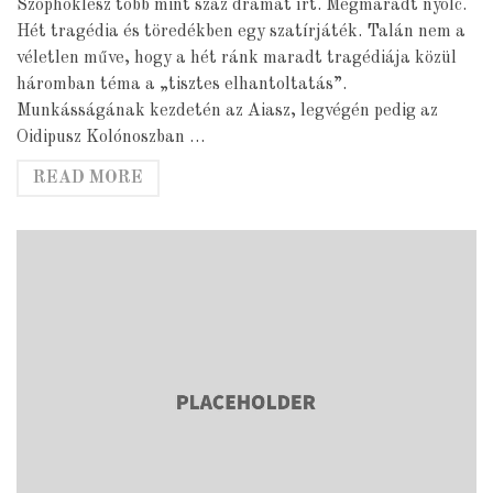
Szophoklész több mint száz drámát írt. Megmaradt nyolc.
Hét tragédia és töredékben egy szatírjáték. Talán nem a
véletlen műve, hogy a hét ránk maradt tragédiája közül
háromban téma a „tisztes elhantoltatás”.
Munkásságának kezdetén az Aiasz, legvégén pedig az
Oidipusz Kolónoszban …
READ MORE