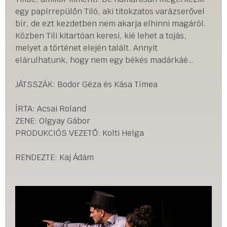
egy papírrepülőn Tiló, aki titokzatos varázserővel
bír, de ezt kezdetben nem akarja elhinni magáról.
Közben Tili kitartóan keresi, kié lehet a tojás,
melyet a történet elején talált. Annyit
elárulhatunk, hogy nem egy békés madárkáé…
JÁTSSZÁK: Bodor Géza és Kása Tímea
ÍRTA: Acsai Roland
ZENE: Olgyay Gábor
PRODUKCIÓS VEZETŐ: Kolti Helga
RENDEZTE: Kaj Ádám