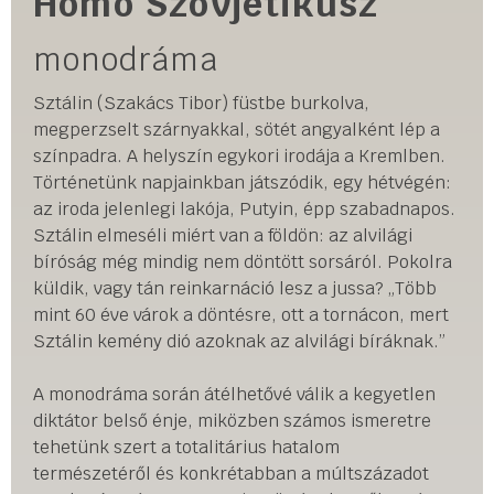
Homo Szovjetikusz
monodráma
Sztálin (Szakács Tibor) füstbe burkolva,
megperzselt szárnyakkal, sötét angyalként lép a
színpadra. A helyszín egykori irodája a Kremlben.
Történetünk napjainkban játszódik, egy hétvégén:
az iroda jelenlegi lakója, Putyin, épp szabadnapos.
Sztálin elmeséli miért van a földön: az alvilági
bíróság még mindig nem döntött sorsáról. Pokolra
küldik, vagy tán reinkarnáció lesz a jussa? „Több
mint 60 éve várok a döntésre, ott a tornácon, mert
Sztálin kemény dió azoknak az alvilági bíráknak.”
A monodráma során átélhetővé válik a kegyetlen
diktátor belső énje, miközben számos ismeretre
tehetünk szert a totalitárius hatalom
természetéről és konkrétabban a múltszázadot