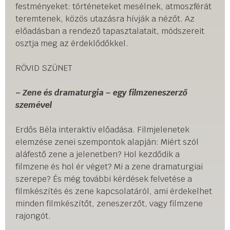
festményeket: történeteket mesélnek, atmoszférát
teremtenek, közös utazásra hívják a nézőt. Az
előadásban a rendező tapasztalatait, módszereit
osztja meg az érdeklődőkkel.
RÖVID SZÜNET
–
Zene és dramaturgia – egy filmzeneszerző
szemével
Erdős Béla interaktív előadása. Filmjelenetek
elemzése zenei szempontok alapján: Miért szól
aláfestő zene a jelenetben? Hol kezdődik a
filmzene és hol ér véget? Mi a zene dramaturgiai
szerepe? És még további kérdések felvetése a
filmkészítés és zene kapcsolatáról, ami érdekelhet
minden filmkészítőt, zeneszerzőt, vagy filmzene
rajongót.