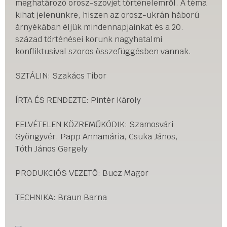
meghatározó orosz-szovjet történelemről. A téma
kihat jelenünkre, hiszen az orosz-ukrán háború
árnyékában éljük mindennapjainkat és a 20.
század történései korunk nagyhatalmi
konfliktusival szoros összefüggésben vannak.
SZTÁLIN: Szakács Tibor
ÍRTA ÉS RENDEZTE: Pintér Károly
FELVÉTELEN KÖZREMŰKÖDIK: Szamosvári
Gyöngyvér, Papp Annamária, Csuka János,
Tóth János Gergely
PRODUKCIÓS VEZETŐ: Bucz Magor
TECHNIKA: Braun Barna