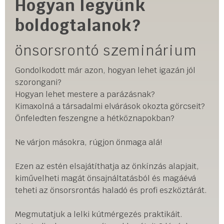
Hogyan legyünk
boldogtalanok?
önsorsrontó szeminárium
Gondolkodott már azon, hogyan lehet igazán jól
szorongani?
Hogyan lehet mestere a parázásnak?
Kimaxolná a társadalmi elvárások okozta görcseit?
Önfeledten feszengne a hétköznapokban?
Ne várjon másokra, rúgjon önmaga alá!
Ezen az estén elsajátíthatja az önkínzás alapjait,
kiművelheti magát önsajnáltatásból és magáévá
teheti az önsorsrontás haladó és profi eszköztárát.
Megmutatjuk a lelki kútmérgezés praktikáit.