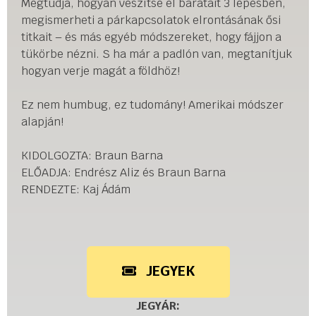
Megtudja, hogyan veszítse el barátait 3 lépésben,
megismerheti a párkapcsolatok elrontásának ősi
titkait – és más egyéb módszereket, hogy fájjon a
tükörbe nézni. S ha már a padlón van, megtanítjuk
hogyan verje magát a földhöz!
Ez nem humbug, ez tudomány! Amerikai módszer
alapján!
KIDOLGOZTA: Braun Barna
ELŐADJA: Endrész Aliz és Braun Barna
RENDEZTE: Kaj Ádám
JEGYEK
JEGYÁR: