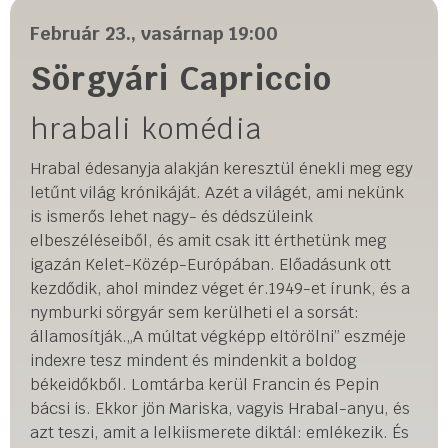
Február 23., vasárnap 19:00
Sörgyári Capriccio
hrabali komédia
Hrabal édesanyja alakján keresztül énekli meg egy
letűnt világ krónikáját. Azét a világét, ami nekünk
is ismerős lehet nagy- és dédszüleink
elbeszéléseiből, és amit csak itt érthetünk meg
igazán Kelet-Közép-Európában. Előadásunk ott
kezdődik, ahol mindez véget ér.1949-et írunk, és a
nymburki sörgyár sem kerülheti el a sorsát:
államosítják.„A múltat végképp eltörölni” eszméje
indexre tesz mindent és mindenkit a boldog
békeidőkből. Lomtárba kerül Francin és Pepin
bácsi is. Ekkor jön Mariska, vagyis Hrabal-anyu, és
azt teszi, amit a lelkiismerete diktál: emlékezik. És