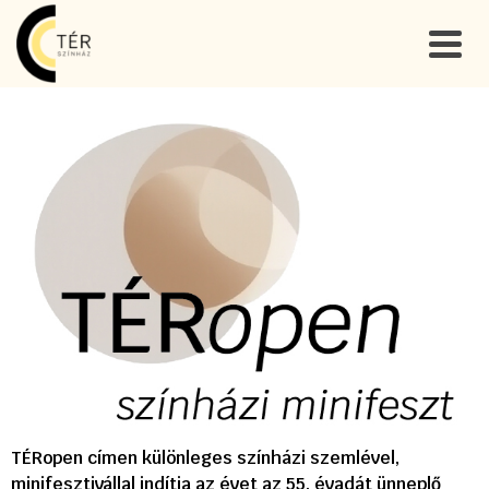
TÉRopen címen különleges színházi szemlével,
minifesztivállal indítja az évet az 55. évadát ünneplő