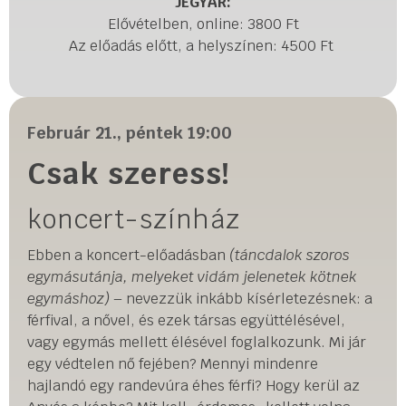
JEGYÁR:
Elővételben, online: 3800 Ft
Az előadás előtt, a helyszínen: 4500 Ft
Február 21., péntek 19:00
Csak szeress!
koncert-színház
Ebben a koncert-előadásban
(táncdalok szoros
egymásutánja, melyeket vidám jelenetek kötnek
egymáshoz)
– nevezzük inkább kísérletezésnek: a
férfival, a nővel, és ezek társas együttélésével,
vagy egymás mellett élésével foglalkozunk. Mi jár
egy védtelen nő fejében? Mennyi mindenre
hajlandó egy randevúra éhes férfi? Hogy kerül az