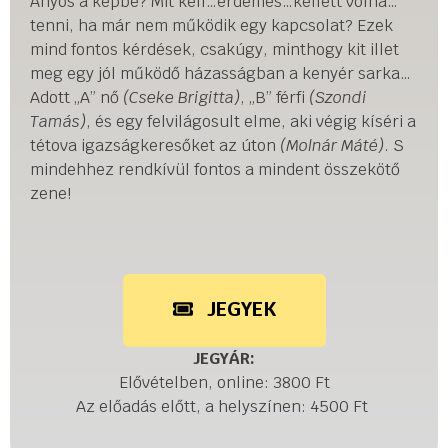
Anyós a képbe? Mit kell…érdemes…kellett volna…
tenni, ha már nem működik egy kapcsolat? Ezek
mind fontos kérdések, csakúgy, minthogy kit illet
meg egy jól működő házasságban a kenyér sarka…
Adott „A” nő
(Cseke Brigitta)
, „B” férfi
(Szondi
Tamás)
, és egy felvilágosult elme, aki végig kíséri a
tétova igazságkeresőket az úton
(Molnár Máté)
. S
mindehhez rendkívül fontos a mindent összekötő
zene!
JEGYEK
JEGYÁR:
Elővételben, online: 3800 Ft
Az előadás előtt, a helyszínen: 4500 Ft