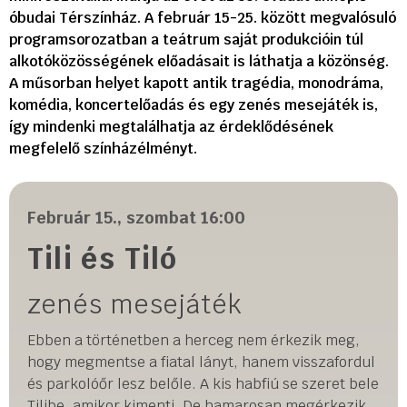
óbudai Térszínház. A február 15-25. között megvalósuló
programsorozatban a teátrum saját produkcióin túl
alkotóközösségének előadásait is láthatja a közönség.
A műsorban helyet kapott antik tragédia, monodráma,
komédia, koncertelőadás és egy zenés mesejáték is,
így mindenki megtalálhatja az érdeklődésének
megfelelő színházélményt.
Február 15., szombat 16:00
Tili és Tiló
zenés mesejáték
Ebben a történetben a herceg nem érkezik meg,
hogy megmentse a fiatal lányt, hanem visszafordul
és parkolóőr lesz belőle. A kis habfiú se szeret bele
Tilibe, amikor kimenti. De hamarosan megérkezik