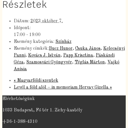
Részletek
Dátum:
2023 október 7.
Időpont:
17:00 - 19:00
Esemény kategória:
Színház
Esemény címkék:
Bucz Hunor
,
Csuka János
,
Kelecsényi
Panni
,
Kovács J. István
,
Papp Krisztina
,
Páskándi
Géza
,
Szamosvári Gyöngyvér
,
Téglás Márton
,
Vajkó
Anísia
«
Magyarföldi szentek
Levél a föld alól – in memoriam Hervay Gizella
»
Elérhetőségünk
1033 Budapest, Fő tér 1. Zichy-kastély
+36-1-388-4310