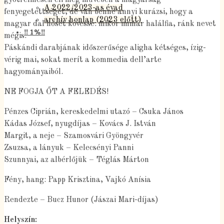
A 2022/2023-as évad
fenyegetettségét, de van benne annyi kurázsi, hogy a
archív honlap (2023 előtt)
magyar dal hősét kövesse: mikor immár halálfia, ránk nevet
‼️ 1%‼️
mégis.
Páskándi darabjának időszerűsége aligha kétséges, ízig-
vérig mai, sokat merít a kommedia dell’arte
hagyományaiból.
NE FOGJA ŐT A FELEDÉS!
Pénzes Ciprián, kereskedelmi utazó – Csuka János
Kádas József, nyugdíjas – Kovács J. István
Margit, a neje – Szamosvári Gyöngyvér
Zsuzsa, a lányuk – Kelecsényi Panni
Szunnyai, az albérlőjük – Téglás Márton
Fény, hang: Papp Krisztina, Vajkó Anísia
Rendezte – Bucz Hunor (Jászai Mari-díjas)
Helyszín: