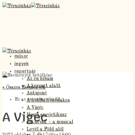
műsor
jegyek
repertoár
Az én hibám
A kereszt alatt
« Összes Események
Antigoné
Ez az esemény elmúlt.
A holdbeli csónakos
A Vigéc
A Vigéc
Homo szovjetikusz
Jókutyák – a musical
Levél a Föld alól
2023 október 7. @ 17:00
-
19:00