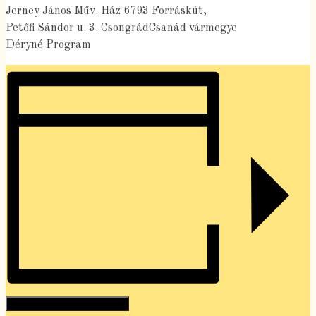
Jerney János Műv. Ház 6793 Forráskút,
Petőfi Sándor u. 3. CsongrádCsanád vármegye
Déryné Program
Hozzáadom a naptáramhoz