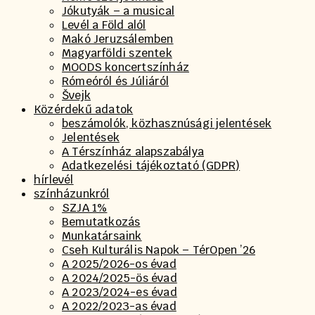
Jókutyák – a musical
Levél a Föld alól
Makó Jeruzsálemben
Magyarföldi szentek
MOODS koncertszínház
Rómeóról és Júliáról
Švejk
Közérdekű adatok
beszámolók, közhasznúsági jelentések
Jelentések
A Térszínház alapszabálya
Adatkezelési tájékoztató (GDPR)
hírlevél
színházunkról
SZJA 1%
Bemutatkozás
Munkatársaink
Cseh Kulturális Napok – TérOpen ’26
A 2025/2026-os évad
A 2024/2025-ös évad
A 2023/2024-es évad
A 2022/2023-as évad