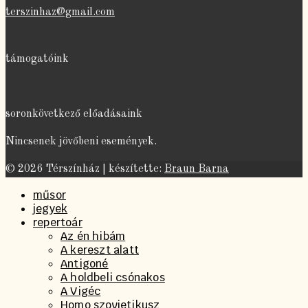
terszinhaz@gmail.com
támogatóink
soronkövetkező előadásaink
Nincsenek jövőbeni események.
© 2026 Térszínház | készítette:
Braun Barna
műsor
jegyek
repertoár
Az én hibám
A kereszt alatt
Antigoné
A holdbeli csónakos
A Vigéc
Homo szovjetikusz