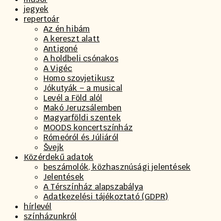
jegyek
repertoár
Az én hibám
A kereszt alatt
Antigoné
A holdbeli csónakos
A Vigéc
Homo szovjetikusz
Jókutyák – a musical
Levél a Föld alól
Makó Jeruzsálemben
Magyarföldi szentek
MOODS koncertszínház
Rómeóról és Júliáról
Švejk
Közérdekű adatok
beszámolók, közhasznúsági jelentések
Jelentések
A Térszínház alapszabálya
Adatkezelési tájékoztató (GDPR)
hírlevél
színházunkról