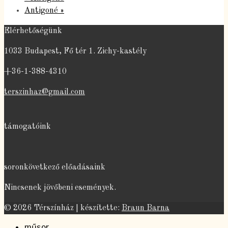
Antigoné
»
Elérhetőségünk
1033 Budapest, Fő tér 1. Zichy-kastély
+36-1-388-4310
terszinhaz@gmail.com
támogatóink
soronkövetkező előadásaink
Nincsenek jövőbeni események.
© 2026 Térszínház | készítette:
Braun Barna
műsor