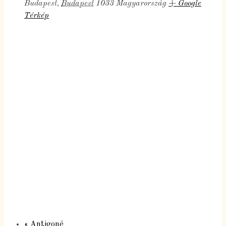
Budapest
,
Budapest
1033
Magyarország
+ Google
Térkép
«
Antigoné