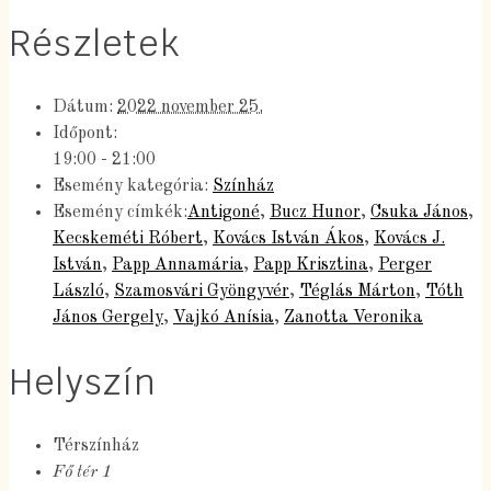
Részletek
Dátum:
2022 november 25.
Időpont:
19:00 - 21:00
Esemény kategória:
Színház
Esemény címkék:
Antigoné
,
Bucz Hunor
,
Csuka János
,
Kecskeméti Róbert
,
Kovács István Ákos
,
Kovács J.
István
,
Papp Annamária
,
Papp Krisztina
,
Perger
László
,
Szamosvári Gyöngyvér
,
Téglás Márton
,
Tóth
János Gergely
,
Vajkó Anísia
,
Zanotta Veronika
Helyszín
Térszínház
Fő tér 1