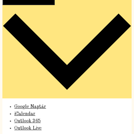
Hozzáadom a naptáramhoz
Google Naptár
iCalendar
Outlook 365
Outlook Live