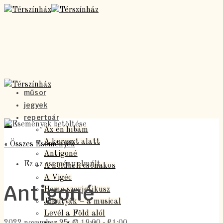
műsor
jegyek
repertoár
Az én hibám
A kereszt alatt
« Összes Események
Antigoné
Ez az esemény elmúlt.
A holdbeli csónakos
A Vigéc
Antigoné
Homo szovjetikusz
Jókutyák – a musical
Levél a Föld alól
2022 november 25. @ 19:00
-
21:00