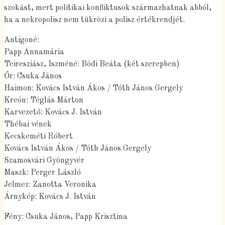
szokást, mert politikai konfliktusok származhatnak abból,
ha a nekropolisz nem tükrözi a polisz értékrendjét.
Antigoné:
Papp Annamária
Teiresziász, Iszméné: Bódi Beáta (két szerepben)
Őr: Csuka János
Haimon: Kovács István Ákos / Tóth János Gergely
Kreón: Téglás Márton
Karvezető: Kovács J. István
Thébai vének
Kecskeméti Róbert
Kovács István Ákos / Tóth János Gergely
Szamosvári Gyöngyvér
Maszk: Perger László
Jelmez: Zanotta Veronika
Árnykép: Kovács J. István
Fény: Csuka János, Papp Krisztina