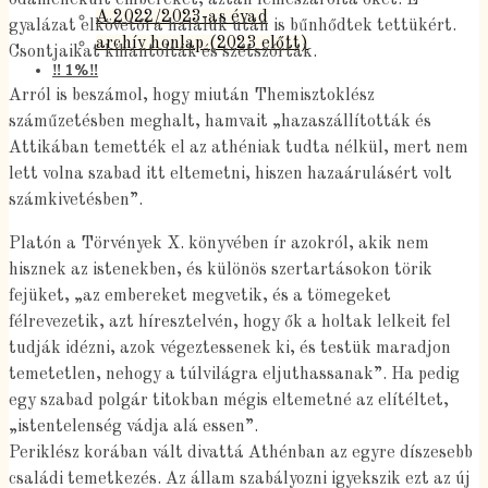
A 2022/2023-as évad
gyalázat elkövetői a haláluk után is bűnhődtek tettükért.
archív honlap (2023 előtt)
Csontjaikat kihantolták és szétszórták.
‼️ 1%‼️
Arról is beszámol, hogy miután Themisztoklész
száműzetésben meghalt, hamvait „hazaszállították és
Attikában temették el az athéniak tudta nélkül, mert nem
lett volna szabad itt eltemetni, hiszen hazaárulásért volt
számkivetésben”.
Platón a Törvények X. könyvében ír azokról, akik nem
hisznek az istenekben, és különös szertartásokon törik
fejüket, „az embereket megvetik, és a tömegeket
félrevezetik, azt híresztelvén, hogy ők a holtak lelkeit fel
tudják idézni, azok végeztessenek ki, és testük maradjon
temetetlen, nehogy a túlvilágra eljuthassanak”. Ha pedig
egy szabad polgár titokban mégis eltemetné az elítéltet,
„istentelenség vádja alá essen”.
Periklész korában vált divattá Athénban az egyre díszesebb
családi temetkezés. Az állam szabályozni igyekszik ezt az új