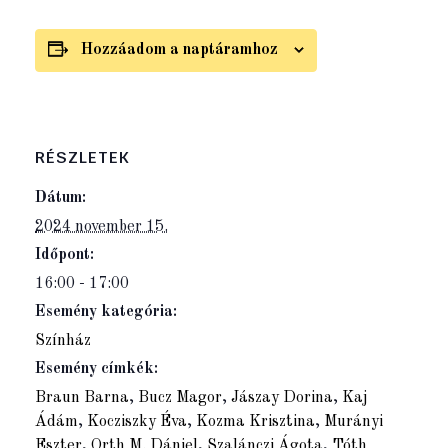
Hozzáadom a naptáramhoz
RÉSZLETEK
Dátum:
2024 november 15.
Időpont:
16:00 - 17:00
Esemény kategória:
Színház
Esemény címkék:
Braun Barna
,
Bucz Magor
,
Jászay Dorina
,
Kaj
Ádám
,
Kocziszky Éva
,
Kozma Krisztina
,
Murányi
Eszter
,
Orth M. Dániel
,
Szalánczi Ágota
,
Tóth