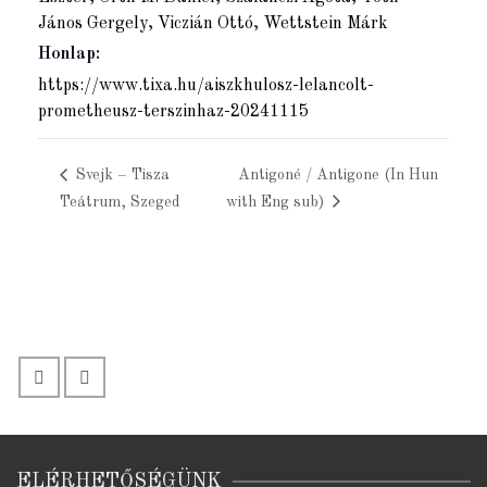
János Gergely
,
Viczián Ottó
,
Wettstein Márk
Honlap:
https://www.tixa.hu/aiszkhulosz-lelancolt-
prometheusz-terszinhaz-20241115
Svejk – Tisza
Antigoné / Antigone (In Hun
Teátrum, Szeged
with Eng sub)
ELÉRHETŐSÉGÜNK