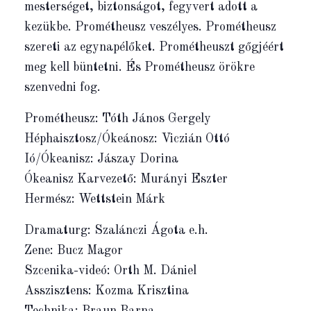
mesterséget, biztonságot, fegyvert adott a
kezükbe. Prométheusz veszélyes. Prométheusz
szereti az egynapélőket. Prométheuszt gőgjéért
meg kell büntetni. És Prométheusz örökre
szenvedni fog.
Prométheusz: Tóth János Gergely
Héphaisztosz/Ókeánosz: Viczián Ottó
Ió/Ókeanisz: Jászay Dorina
Ókeanisz Karvezető: Murányi Eszter
Hermész: Wettstein Márk
Dramaturg: Szalánczi Ágota e.h.
Zene: Bucz Magor
Szcenika-videó: Orth M. Dániel
Asszisztens: Kozma Krisztina