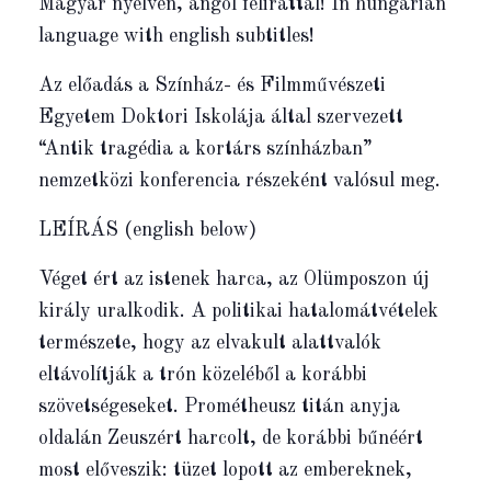
Magyar nyelven, angol felirattal! In hungarian
language with english subtitles!
Az előadás a Színház- és Filmművészeti
Egyetem Doktori Iskolája által szervezett
“Antik tragédia a kortárs színházban”
nemzetközi konferencia részeként valósul meg.
LEÍRÁS (english below)
Véget ért az istenek harca, az Olümposzon új
király uralkodik. A politikai hatalomátvételek
természete, hogy az elvakult alattvalók
eltávolítják a trón közeléből a korábbi
szövetségeseket. Prométheusz titán anyja
oldalán Zeuszért harcolt, de korábbi bűnéért
most előveszik: tüzet lopott az embereknek,