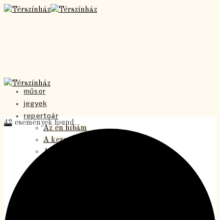
műsor
jegyek
repertoár
42 események found.
Az én hibám
A kereszt alatt
Antigoné
A holdbeli csónakos
A Vigéc
Homo szovjetikusz
Jókutyák – a musical
Levél a Föld alól