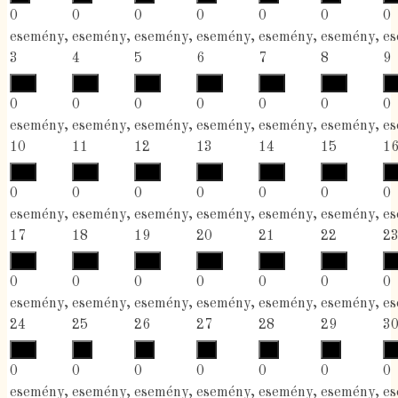
0
0
0
0
0
0
0
esemény,
esemény,
esemény,
esemény,
esemény,
esemény,
es
3
4
5
6
7
8
9
10
11
12
13
14
15
1
0
0
0
0
0
0
0
esemény,
esemény,
esemény,
esemény,
esemény,
esemény,
es
10
11
12
13
14
15
1
17
18
19
20
21
22
2
0
0
0
0
0
0
0
esemény,
esemény,
esemény,
esemény,
esemény,
esemény,
es
17
18
19
20
21
22
2
24
25
26
27
28
29
3
0
0
0
0
0
0
0
esemény,
esemény,
esemény,
esemény,
esemény,
esemény,
es
24
25
26
27
28
29
3
31
1
2
3
4
5
6
0
0
0
0
0
0
0
esemény,
esemény,
esemény,
esemény,
esemény,
esemény,
es