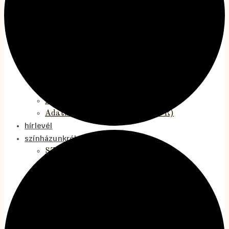
Makó Jeruzsálemben
Magyarföldi szentek
MOODS koncertszínház
Rómeóról és Júliáról
Švejk
Közérdekű adatok
beszámolók, közhasznúsági jelentések
Jelentések
A Térszínház alapszabálya
Adatkezelési tájékoztató (GDPR)
hírlevél
színházunkról
SZJA 1%
Bemutatkozás
Munkatársaink
Cseh Kulturális Napok – TérOpen ’26
A 2025/2026-os évad
A 2024/2025-ös évad
A 2023/2024-es évad