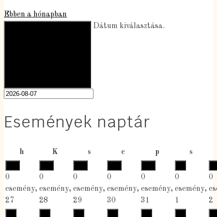
Ebben a hónapban
2026-08-07
2026 augusztus
Dátum kiválasztása.
Események naptár
hétfő
kedd
szerda
csütörtök
péntek
szomba
h
K
s
c
p
s
27
28
29
30
31
1
2
0
0
0
0
0
0
0
esemény,
esemény,
esemény,
esemény,
esemény,
esemény,
es
27
28
29
30
31
1
2
3
4
5
6
7
8
9