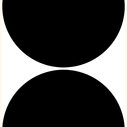
A 2022/2023-as évad
archív honlap (2023 előtt)
‼️ 1%‼️