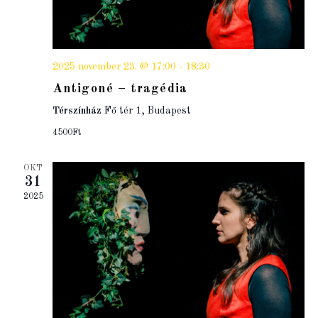
2025 november 23. @ 17:00
-
18:30
Antigoné – tragédia
Térszínház
Fő tér 1, Budapest
4500Ft
OKT
31
2025