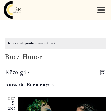
Nincsenek jövőbeni események.
Bucz Hunor
Na
E
Közelgő
Lista
Dátum
né
né
Korábbi Események
kiválasztása.
na
DEC
15
2025