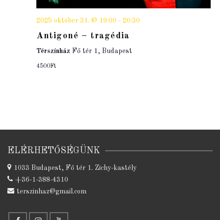
2025 október 31. @ 19:00
-
20:30
Antigoné – tragédia
Térszínház
Fő tér 1, Budapest
4500Ft
ELÉRHETŐSÉGÜNK
1033 Budapest, Fő tér 1. Zichy-kastély
+36-1-388-4310
terszinhaz@gmail.com